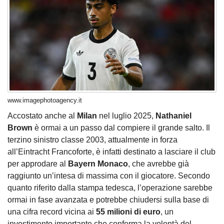
www.imagephotoagency.it
Accostato anche al
Milan
nel luglio 2025,
Nathaniel
Brown
è ormai a un passo dal compiere il grande salto. Il
terzino sinistro classe 2003, attualmente in forza
all’Eintracht Francoforte, è infatti destinato a lasciare il club
per approdare al
Bayern Monaco
, che avrebbe già
raggiunto un’intesa di massima con il giocatore. Secondo
quanto riferito dalla stampa tedesca, l’operazione sarebbe
ormai in fase avanzata e potrebbe chiudersi sulla base di
una cifra record vicina ai
55 milioni di euro
, un
investimento importante che conferma la volontà del