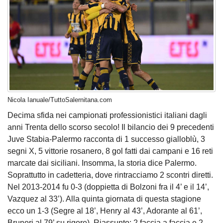
Nicola Ianuale/TuttoSalernitana.com
Decima sfida nei campionati professionistici italiani dagli
anni Trenta dello scorso secolo! Il bilancio dei 9 precedenti
Juve Stabia-Palermo racconta di 1 successo gialloblù, 3
segni X, 5 vittorie rosanero, 8 gol fatti dai campani e 16 reti
marcate dai siciliani. Insomma, la storia dice Palermo.
Soprattutto in cadetteria, dove rintracciamo 2 scontri diretti.
Nel 2013-2014 fu 0-3 (doppietta di Bolzoni fra il 4’ e il 14’,
Vazquez al 33’). Alla quinta giornata di questa stagione
ecco un 1-3 (Segre al 18’, Henry al 43’, Adorante al 61’,
Brunori al 79’ su rigore). Riassunto: 2 faccia a faccia e 2