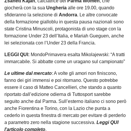
Zsanett Kajan
, calciatrice del
Parma Women
, che
giocherà con la sua
Ungheria
alle ore 19.00, quando
sfideranno la selezione di
Andorra
. Le altre convocate
della formazione gialloblu in questa pausa nazionali sono
state Cristina Minuscoli, protagonista di uno stage con la
formazione Under 23 dell’Italia, e Mariah Gueguen, anche
lei selezionata con l’Under 23 della Francia.
LEGGI QUI:
MondoPrimavera esalta Mikolajewski: “A tratti
immarcabile. Si abbatte come un uragano sul campionato”
Le ultime dal mercato
: A volte gli amori non finiscono,
fanno dei giri immensi e poi ritornano. Questo potrebbe
essere il caso di Matteo Cancellieri, che stando a quanto
riportato dall’edizione odierna di Tuttosport sarebbe
seguito anche dal Parma. Sull’esterno italiano ci sono però
anche Fiorentina e Torino, con la Lazio che punta a
cederlo in questa finestra di mercato per evitare di perderlo
a parametro zero nella stagione successiva.
Leggi QUI
l'articolo completo
.