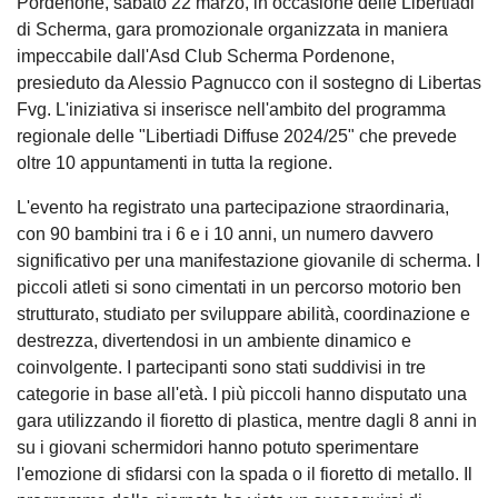
Pordenone, sabato 22 marzo, in occasione delle Libertiadi
di Scherma, gara promozionale organizzata in maniera
impeccabile dall'Asd Club Scherma Pordenone,
presieduto da Alessio Pagnucco con il sostegno di Libertas
Fvg. L'iniziativa si inserisce nell'ambito del programma
regionale delle "Libertiadi Diffuse 2024/25" che prevede
oltre 10 appuntamenti in tutta la regione.
L'evento ha registrato una partecipazione straordinaria,
con 90 bambini tra i 6 e i 10 anni, un numero davvero
significativo per una manifestazione giovanile di scherma. I
piccoli atleti si sono cimentati in un percorso motorio ben
strutturato, studiato per sviluppare abilità, coordinazione e
destrezza, divertendosi in un ambiente dinamico e
coinvolgente. I partecipanti sono stati suddivisi in tre
categorie in base all'età. I più piccoli hanno disputato una
gara utilizzando il fioretto di plastica, mentre dagli 8 anni in
su i giovani schermidori hanno potuto sperimentare
l'emozione di sfidarsi con la spada o il fioretto di metallo. Il