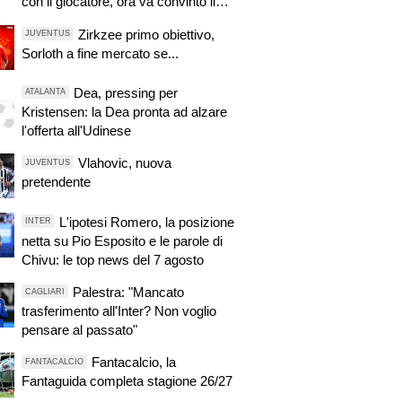
con il giocatore, ora va convinto il
Tottenham
Zirkzee primo obiettivo,
JUVENTUS
Sorloth a fine mercato se...
Dea, pressing per
ATALANTA
Kristensen: la Dea pronta ad alzare
l'offerta all'Udinese
Vlahovic, nuova
JUVENTUS
pretendente
L'ipotesi Romero, la posizione
INTER
netta su Pio Esposito e le parole di
Chivu: le top news del 7 agosto
Palestra: "Mancato
CAGLIARI
trasferimento all'Inter? Non voglio
pensare al passato"
Fantacalcio, la
FANTACALCIO
Fantaguida completa stagione 26/27