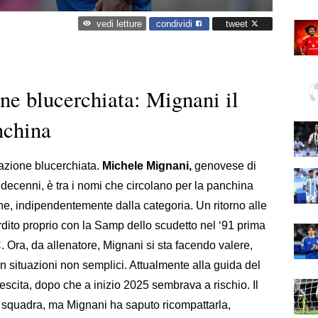
condividi
tweet
vedi letture
ne blucerchiata: Mignani il
nchina
dazione blucerchiata.
Michele Mignani,
genovese di
 decenni, è tra i nomi che circolano per la panchina
e, indipendentemente dalla categoria. Un ritorno alle
ordito proprio con la Samp dello scudetto nel ‘91 prima
C. Ora, da allenatore, Mignani si sta facendo valere,
n situazioni non semplici. Attualmente alla guida del
scita, dopo che a inizio 2025 sembrava a rischio. Il
 squadra, ma Mignani ha saputo ricompattarla,