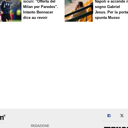
sicuri: "Offerta del
Napoli e accende i
Milan per Paredes".
sogno Gabriel
Intanto Bennacer
Jesus. Per la port
dice
au revoir
spunta Musso
REDAZIONE