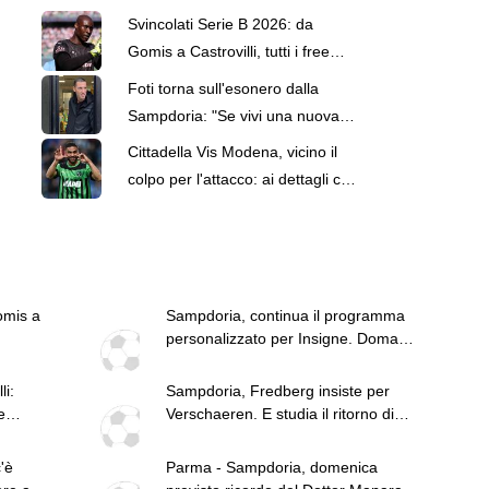
Svincolati Serie B 2026: da
Gomis a Castrovilli, tutti i free
agent
Foti torna sull'esonero dalla
Sampdoria: "Se vivi una nuova
società capisci il motivo per cui..."
Cittadella Vis Modena, vicino il
colpo per l'attacco: ai dettagli con
l'ex Roma Defrel
mis a
Sampdoria, continua il programma
personalizzato per Insigne. Domani
mattutino
li:
Sampdoria, Fredberg insiste per
e
Verschaeren. E studia il ritorno di
Pierini
'è
Parma - Sampdoria, domenica