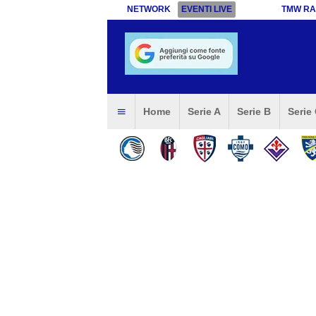
NETWORK
EVENTI LIVE
TMW RA
Home
Serie A
Serie B
Serie