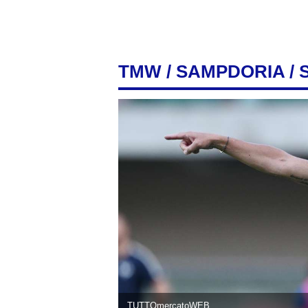
TMW
/
SAMPDORIA
/ 
TUTTOmercatoWEB