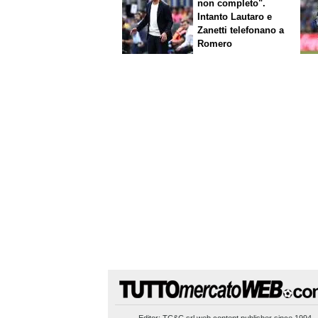
non completo".
Intanto Lautaro e
Zanetti telefonano a
Romero
Editor:
TC&C srl
web content publisher since 1994