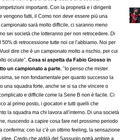
petizioni importanti. Con la proprietà e i dirigenti
che vengono fatti, il Como non deve essere più una
 campionato sarà molto difficile, ci saranno meno
no sei società che lotteranno per non retrocedere. Di
il 50% di retrocessione tutte noi ce l'abbiamo. Noi per
ol dire che è un campionato molto a rischio, per cui
lto oculate".
Cosa si aspetta da Fabio Grosso in
tto un campionato a parte.
"Io penso che mister
issima, se non fondamentale per quanto successo la
 una squadra forte, anche se si sa che vincere o
omplicato e difficile come la Serie B non è facile. Ci
o al primo posto, i giocatori e tutti quelli che
nto la squadra ma chi lavora all'interno. Di una società
ne, riuscendo a capire cosa fare nel prossimo periodo
 conferma: con lui c'è un ottimo feeling, la sensazione
a idee. Credo che aldilà del Sassuolo potrà ambire a