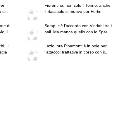
per
Fiorentina, non solo il Torino: anche
o di
il Sassuolo si muove per Fortini
one di
Samp, c'è l'accordo con Vindahl tra i
c, il
pali. Ma manca quello con lo Sparta
Praga
i. Il
Lazio, ora Pinamonti è in pole per
scia
l'attacco: trattativa in corso con il
Sassuolo