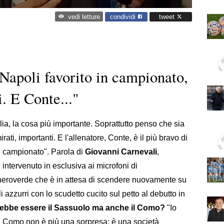
condividi
tweet
vedi letture
Napoli favorito in campionato,
i. E Conte..."
lia, la cosa più importante. Soprattutto penso che sia
rati, importanti. E l'allenatore, Conte, è il più bravo di
del campionato". Parola di
Giovanni Carnevali
,
, intervenuto in esclusiva ai microfoni di
 neroverde che è in attesa di scendere nuovamente su
 azzurri con lo scudetto cucito sul petto al debutto in
rebbe essere il Sassuolo ma anche il Como?
"Io
Il Como non è più una sorpresa: è una società