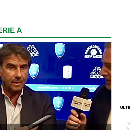
ERIE A
ULTI