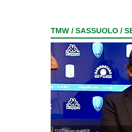
TMW
/
SASSUOLO
/ S
TUTTOmercatoWEB