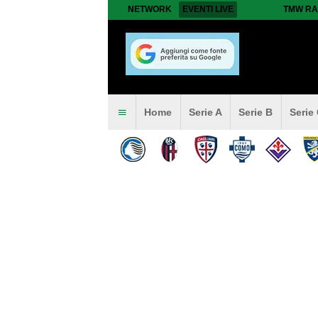
NETWORK
EVENTI LIVE
TMW RA
Home
Serie A
Serie B
Serie