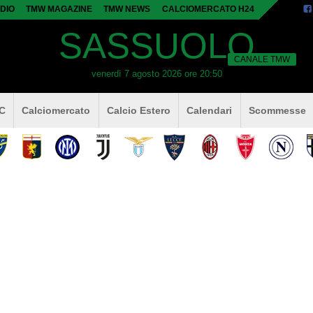
DIO
TMW MAGAZINE
TMW NEWS
CALCIOMERCATO H24
SASSUOLO
CANALE TMW
venerdì 7 agosto 2026 ore 20:50
 C
Calciomercato
Calcio Estero
Calendari
Scommesse