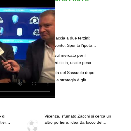
con DAZN!
Articoli correlati
Sassuolo, caccia a due terzini:
Obrador favorito. Spunta l'ipotesi
Darmian
Movimenti sul mercato per il
Sassuolo: Adzic in, uscite pesanti
in vista per Aquilani?
La nuova vita del Sassuolo dopo
Carnevali. La strategia è già
chiara e decisa
 di
Vicenza, sfumato Zacchi si cerca un
tiere
altro portiere: idea Barlocco del
Trento