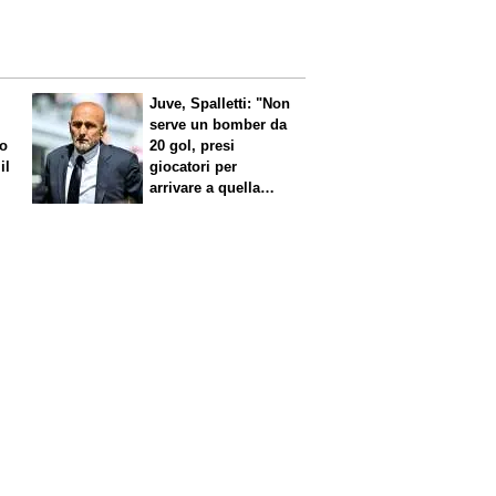
Juve, Spalletti: "Non
serve un bomber da
no
20 gol, presi
il
giocatori per
arrivare a quella
cifra"