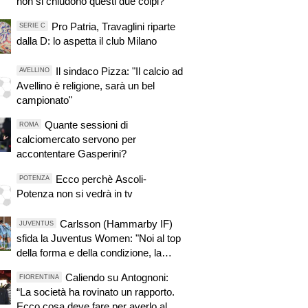
non si chiudono questi due colpi?"
Pro Patria, Travaglini riparte
SERIE C
dalla D: lo aspetta il club Milano
Il sindaco Pizza: "Il calcio ad
AVELLINO
Avellino è religione, sarà un bel
campionato"
Quante sessioni di
ROMA
calciomercato servono per
accontentare Gasperini?
Ecco perchè Ascoli-
POTENZA
Potenza non si vedrà in tv
Carlsson (Hammarby IF)
JUVENTUS
sfida la Juventus Women: "Noi al top
della forma e della condizione, la
chiave sarà la concentrazione.
Caliendo su Antognoni:
FIORENTINA
Capeta? Emozionante affrontarla"
“La società ha rovinato un rapporto.
Ecco cosa deve fare per averlo al