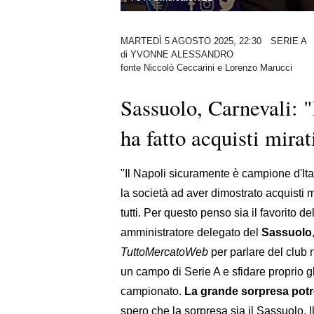
MARTEDÌ 5 AGOSTO 2025, 22:30
SERIE A
di
YVONNE ALESSANDRO
fonte Niccolò Ceccarini e Lorenzo Marucci
Sassuolo, Carnevali: "
ha fatto acquisti mirat
"Il Napoli sicuramente è campione d'Ita
la società ad aver dimostrato acquisti mi
tutti. Per questo penso sia il favorito 
amministratore delegato del
Sassuolo
TuttoMercatoWeb
per parlare del club
un campo di Serie A e sfidare proprio gli
campionato.
La grande sorpresa pot
spero che la sorpresa sia il Sassuolo. 