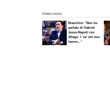
PRIMO PIANO
Branchini: "Non ho
parlato di Gabriel
Jesus-Napoli con
Allegri. I 'se' nel mio
lavoro..."