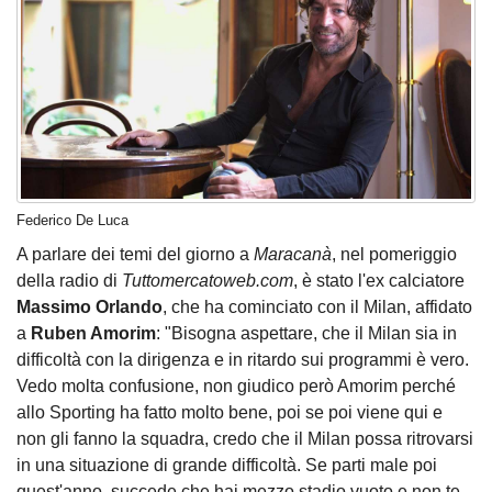
Federico De Luca
A parlare dei temi del giorno a
Maracanà
, nel pomeriggio
della radio di
Tuttomercatoweb.com
, è stato l'ex calciatore
Massimo Orlando
, che ha cominciato con il Milan, affidato
a
Ruben Amorim
: "Bisogna aspettare, che il Milan sia in
difficoltà con la dirigenza e in ritardo sui programmi è vero.
Vedo molta confusione, non giudico però Amorim perché
allo Sporting ha fatto molto bene, poi se poi viene qui e
non gli fanno la squadra, credo che il Milan possa ritrovarsi
in una situazione di grande difficoltà. Se parti male poi
quest'anno, succede che hai mezzo stadio vuoto e non te