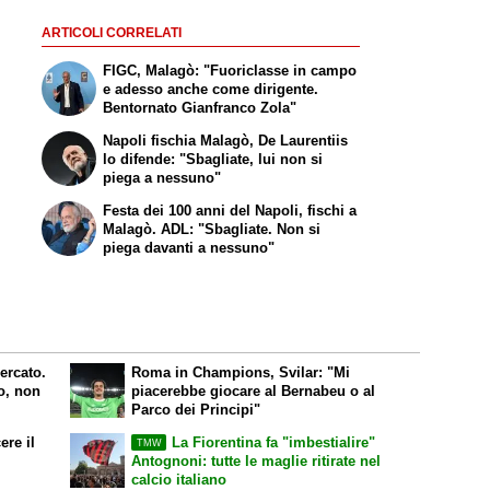
ARTICOLI CORRELATI
FIGC, Malagò: "Fuoriclasse in campo
e adesso anche come dirigente.
Bentornato Gianfranco Zola"
Napoli fischia Malagò, De Laurentiis
lo difende: "Sbagliate, lui non si
piega a nessuno"
Festa dei 100 anni del Napoli, fischi a
Malagò. ADL: "Sbagliate. Non si
piega davanti a nessuno"
ercato.
Roma in Champions, Svilar: "Mi
o, non
piacerebbe giocare al Bernabeu o al
Parco dei Principi"
ere il
La Fiorentina fa "imbestialire"
TMW
Antognoni: tutte le maglie ritirate nel
calcio italiano