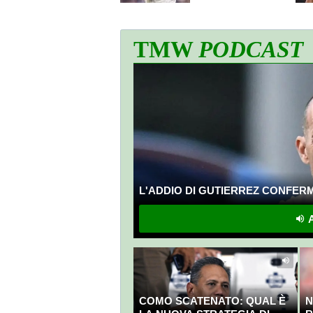
sulla Serie A
TMW
PODCAST
L'ADDIO DI GUTIERREZ CONFERMA
A
COMO SCATENATO: QUAL È
N