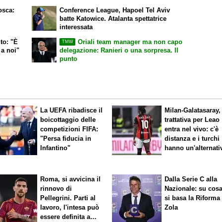
osca:
Conference League, Hapoel Tel Aviv
batte Katowice. Atalanta spettatrice
interessata
to: "È
Oriali team manager ma non capo
TMW
 a noi"
delegazione: Ranieri o una sorpresa. Il
punto
La UEFA ribadisce il
Milan-Galatasaray,
boicottaggio delle
trattativa per Leao
competizioni FIFA:
entra nel vivo: c'è
"Persa fiducia in
distanza e i turchi
Infantino"
hanno un'alternati
Roma, si avvicina il
Dalla Serie C alla
rinnovo di
Nazionale: su cos
Pellegrini. Parti al
si basa la Riforma
lavoro, l'intesa può
Zola
essere definita a