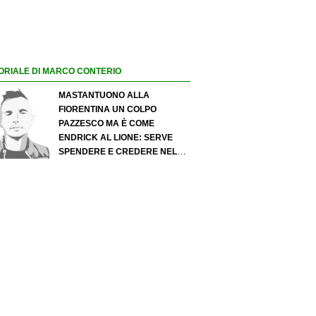
ORIALE DI MARCO CONTERIO
MASTANTUONO ALLA
FIORENTINA UN COLPO
PAZZESCO MA È COME
ENDRICK AL LIONE: SERVE
SPENDERE E CREDERE NELLO
SCOUTING PER I MIGLIORI
TALENTI. GIOVANI ITALIANI:
ATTENZIONE PERCHÉ
QUALCOSA STA CAMBIANDO
DAVVERO