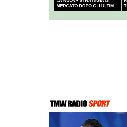
LA NUOVA STRATEGIA DI
R
MERCATO DOPO GLI ULTIMI
T
COLPI?
C