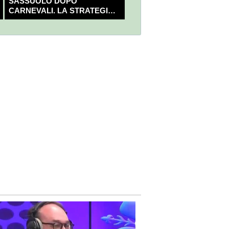
SASSUOLO DOPO
CARNEVALI. LA STRATEGIA È
GIÀ CHIARA E DECISA