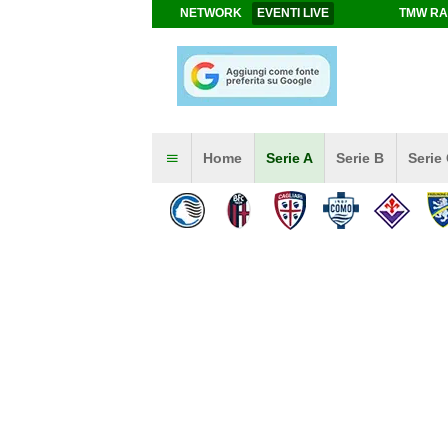
NETWORK
EVENTI LIVE
TMW RA
Home
Serie A
Serie B
Serie