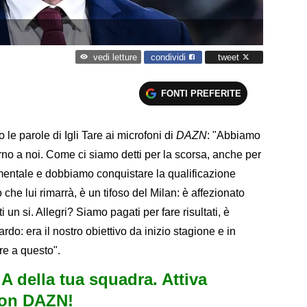
condividi
tweet
vedi letture
FONTI PREFERITE
o le parole di Igli Tare ai microfoni di
DAZN
: "Abbiamo
torno a noi. Come ci siamo detti per la scorsa, anche per
amentale e dobbiamo conquistare la qualificazione
o che lui rimarrà, è un tifoso del Milan: è affezionato
un si. Allegri? Siamo pagati per fare risultati, è
rdo: era il nostro obiettivo da inizio stagione e in
e a questo".
e A della tua squadra. Attiva
con DAZN!