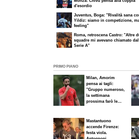
Monza: Chivu pensa alla coppia
d'esordio
Juventus, Boga: "Rivalità sana c
Yildiz: siamo in competizione, ma
feeling"
Roma, retroscena Castro: "Altre 
squadre mi avevano chiamato dal
Serie A"
PRIMO PIANO
Milan, Amorim
pensa ai tagli:
"Gruppo numeroso,
la settimana
prossima farò le
scelte"
Mastantuono
accende Firenze:
festa viola.
Antognoni