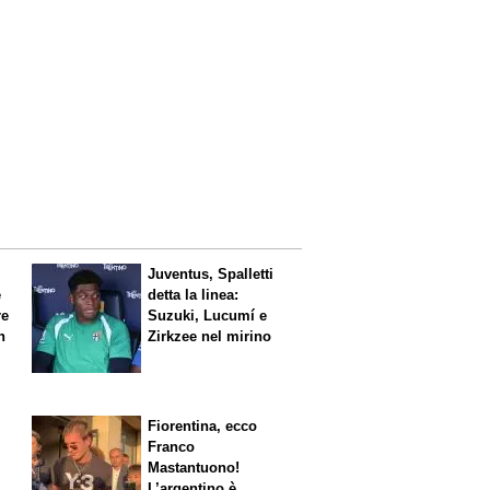
Juventus, Spalletti
è
detta la linea:
re
Suzuki, Lucumí e
n
Zirkzee nel mirino
Fiorentina, ecco
Franco
Mastantuono!
L’argentino è