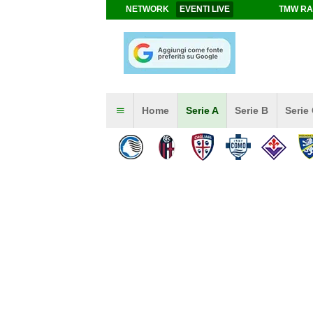
NETWORK
EVENTI LIVE
TMW RA
Home
Serie A
Serie B
Serie