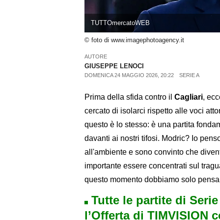
TUTTOmercatoWEB
© foto di www.imagephotoagency.it
AUTORE
GIUSEPPE LENOCI
DOMENICA 24 MAGGIO 2026, 20:22
SERIE A
Prima della sfida contro il
Cagliari
, ecc
cercato di isolarci rispetto alle voci at
questo è lo stesso: è una partita fond
davanti ai nostri tifosi. Modric? Io pens
all'ambiente e sono convinto che diventi 
importante essere concentrati sul tragua
questo momento dobbiamo solo pensar
Tutte le partite di Seri
l’Offerta di TIMVISION 