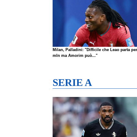
Milan, Palladini: "Difficile che Leao parta pe
mln ma Amorim può..."
SERIE A