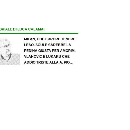
ORIALE DI LUCA CALAMAI
MILAN, CHE ERRORE TENERE
LEAO. SOULÈ SAREBBE LA
PEDINA GIUSTA PER AMORIM.
VLAHOVIC E LUKAKU CHE
ADDIO TRISTE ALLA A. PIO
ESPOSITO PUÒ SPOSTARE IL
VALORE DELL’INTER. COSA
CHIEDO A ZOLA