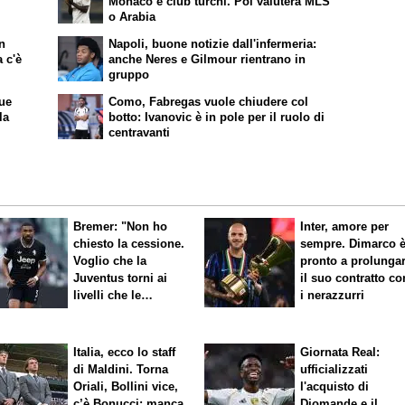
Monaco e club turchi. Poi valuterà MLS
o Arabia
on
Napoli, buone notizie dall'infermeria:
 c'è
anche Neres e Gilmour rientrano in
gruppo
due
Como, Fabregas vuole chiudere col
la
botto: Ivanovic è in pole per il ruolo di
centravanti
Bremer: "Non ho
Inter, amore per
chiesto la cessione.
sempre. Dimarco 
Voglio che la
pronto a prolunga
Juventus torni ai
il suo contratto co
livelli che le
i nerazzurri
competono"
Italia, ecco lo staff
Giornata Real:
di Maldini. Torna
ufficializzati
Oriali, Bollini vice,
l'acquisto di
c’è Bonucci: manca
Diomande e il