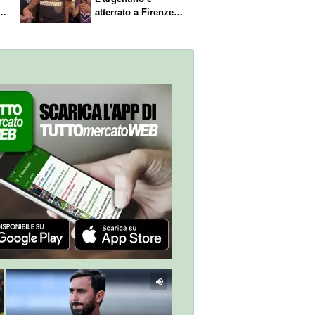
s.
atterrato a Firenze,
entusiasmo viola