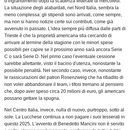
d'ingrandimento dopo la scadenza federale di mercoledì.
La situazione degli alabardati, nel Nord Italia, sembra la
meno complessa: gli stipendi sono arrivati, come sempre,
ma non si hanno notizie certe sui contributi, come già
avvenuto in passato. L'idea sempre più diffusa dalle parti di
Trieste è che la proprietà americana stia cercando di
arrivare al termine della stagione con le minori spese
possibili per capire se il prossimo anno sarà ancora Serie
C o sarà Serie D. Nel primo caso l'eventuale cessione
sarebbe allettante, visto il bacino d'utenza, nonostante la
possibile penalità. Nel secondo caso, invece, nonostante
le rassicurazioni del patron Rosenzweig che ha ribadito di
non voler abbandonare il team, i tifosi tremano al pensiero
che, dopo aver speso circa 20 milioni di euro, gli americani
possano gettare la spugna.
Nel Centro Italia, invece, nulla di nuovo, purtroppo, sotto al
sole. La Lucchese continua a non pagare i suoi tesserati in
questo 2025. L'avvento di Benedetto Mancini non è servito