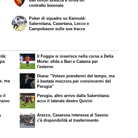
dall'Union Brescia e firma un
contratto biennale
Poker di squadre su Kanouté:
Salernitana, Casertana, Lecco e
Campobasso sulle sue tracce
ità:
Il Foggia si inserisce nella corsa a Della
gia
Morte: sfida a Bari e Catania per
l'esterno
Diana: "Volevo prendermi del tempo, ma
le, ma
è bastata mezzora per convincermi del
Perugia"
 il
Perugia, altro arrivo dalla Salernitana:
ensivo
ecco il laterale destro Quirini
Arezzo, Casarosa interessa al Savoia:
n
c'è disponibilità al trasferimento