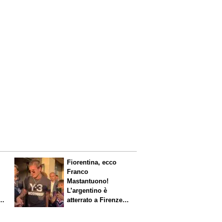
Fiorentina, ecco
Franco
Mastantuono!
L’argentino è
s.
atterrato a Firenze,
entusiasmo viola