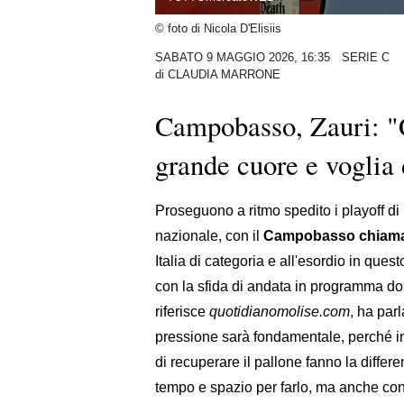
© foto di Nicola D'Elisiis
SABATO 9 MAGGIO 2026, 16:35
SERIE C
di
CLAUDIA MARRONE
Campobasso, Zauri: "C
grande cuore e voglia d
Proseguono a ritmo spedito i playoff di 
nazionale, con il
Campobasso chiamato
Italia di categoria e all'esordio in que
con la sfida di andata in programma d
riferisce
quotidianomolise.com
, ha parl
pressione sarà fondamentale, perché in 
di recuperare il pallone fanno la diff
tempo e spazio per farlo, ma anche cons