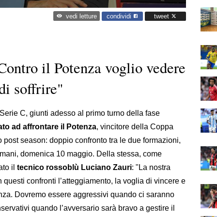
condividi
tweet
vedi letture
ontro il Potenza voglio vedere
i soffrire"
Serie C, giunti adesso al primo turno della fase
 ad affrontare il Potenza
, vincitore della Coppa
sto post season: doppio confronto tra le due formazioni,
omani, domenica 10 maggio. Della stessa, come
ato il
tecnico rossoblù Luciano Zauri
: "La nostra
questi confronti l’atteggiamento, la voglia di vincere e
erenza. Dovremo essere aggressivi quando ci saranno
ervativi quando l’avversario sarà bravo a gestire il