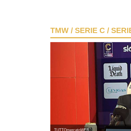
TMW
/
SERIE C
/ SERI
TUTTOmercatoWEB