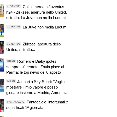
Calciomercato Juventus
JUVENTUS
h24 - Zirkzee, apertura dello United,
si tratta. La Juve non molla Lucumi
La Juve non molla Lucumi
JUVENTUS
Zirkzee, apertura dello
JUVENTUS
United, si tratta...
Romero e Diaby ipotesi
INTER
sempre più remote. Zouin piace al
Parma: le top news del 6 agosto
Jashari a Sky Sport: "Voglio
MILAN
mostrare il mio valore e posso
giocare insieme a Modric, Amorim
ha portato un'energia e mentalità
Fantacalcio, infortunati &
FANTACALCIO
diversa"
squalificati 1ª giornata