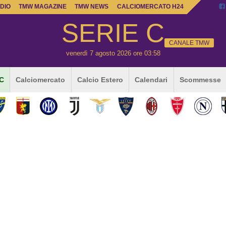
DIO
TMW MAGAZINE
TMW NEWS
CALCIOMERCATO H24
SERIE C
CANALE TMW
venerdì 7 agosto 2026 ore 03:58
 C
Calciomercato
Calcio Estero
Calendari
Scommesse