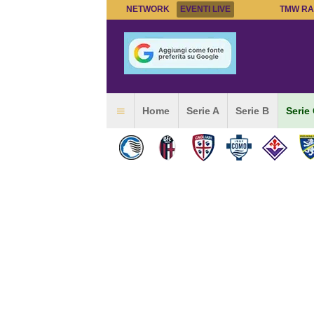
NETWORK
EVENTI LIVE
TMW RA
Home
Serie A
Serie B
Serie