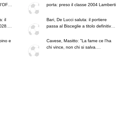
l’OFI
porta: preso il classe 2004 Lamberti
: il
Bari, De Lucci saluta: il portiere
028.
passa al Bisceglie a titolo definitivo.
La nota
rpino e
Cavese, Masitto: "La fame ce l’ha
chi vince, non chi si salva.
Dobbiamo alzare l’asticella"