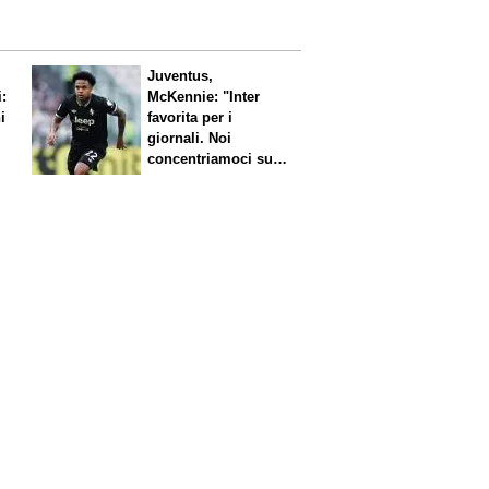
Juventus,
i:
McKennie: "Inter
i
favorita per i
giornali. Noi
concentriamoci sul
nostro gioco"