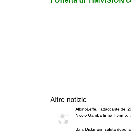
l’Offerta di TIMVISION 
Altre notizie
AlbinoLeffe, l'attaccante del 
Nicolò Gamba firma il primo
contratto da professionista
Bari, Dickmann saluta dopo la