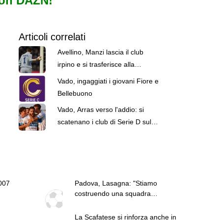
con DAZN!
Articoli correlati
Avellino, Manzi lascia il club
irpino e si trasferisce alla
Scafatese
Vado, ingaggiati i giovani Fiore e
Bellebuono
Vado, Arras verso l'addio: si
scatenano i club di Serie D sul
centravanti
2007
Padova, Lasagna: "Stiamo
costruendo una squadra
competitiva. Io non ancora al 100%"
La Scafatese si rinforza anche in