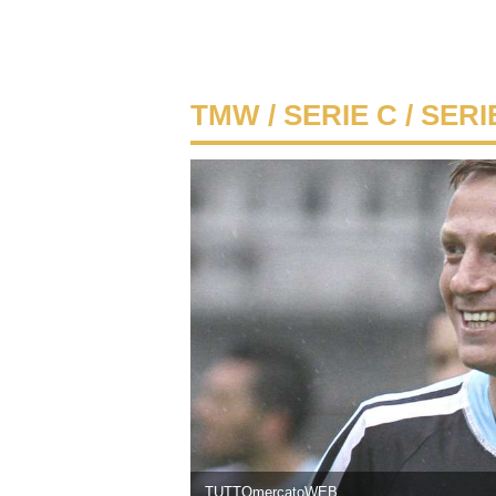
TMW
/
SERIE C
/ SERI
TUTTOmercatoWEB