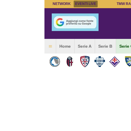
NETWORK
EVENTI LIVE
TMW RA
Home
Serie A
Serie B
Serie