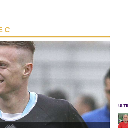
E C
ULTI