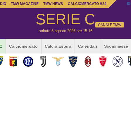
DIO
TMW MAGAZINE
TMW NEWS
CALCIOMERCATO H24
SERIE C
CANALE TMW
sabato 8 agosto 2026 ore 15:16
 C
Calciomercato
Calcio Estero
Calendari
Scommesse