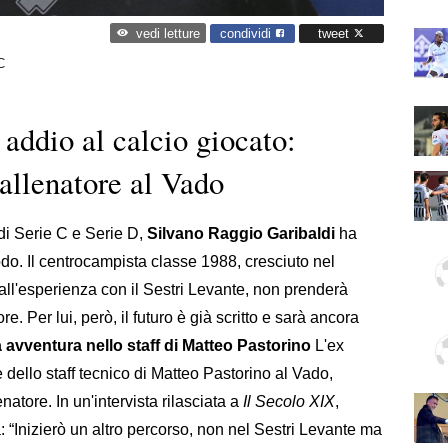
condividi
tweet
vedi letture
C
addio al calcio giocato:
 allenatore al Vado
 di Serie C e Serie D,
Silvano Raggio Garibaldi
ha
odo. Il centrocampista classe 1988, cresciuto nel
all'esperienza con il Sestri Levante, non prenderà
e. Per lui, però, il futuro è già scritto e sarà ancora
avventura nello staff di Matteo Pastorino
L'ex
e dello staff tecnico di Matteo Pastorino al Vado,
natore. In un'intervista rilasciata a
Il Secolo XIX
,
: “Inizierò un altro percorso, non nel Sestri Levante ma