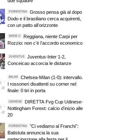
due squadre"
Grosso pensa già al dopo
FIORENTINA
Dodo e il brasiliano cerca acquirenti,
con un patto all'orizzonte
Reggiana, niente Carpi per
SERIE C
Rozzio: non c'è l'accordo economico
Juventus-Inter 1-2,
JUVENTUS
Conceicao accorcia le distanze
Chelsea-Milan (1-0): intervallo.
MILAN
I rossoneri disattenti su corner nel
finale: 0 tiri in porta
DIRETTA Fvg Cup Udinese-
UDINESE
Nottingham Forest: calcio d'inizio alle
20
"Ci vediamo al Franchi":
FIORENTINA
Batistuta annuncia la sua
partecipazione alla festa per il