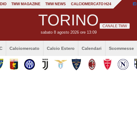
DIO
TMW MAGAZINE
TMW NEWS
CALCIOMERCATO H24
TORINO
CANALE TMW
sabato 8 agosto 2026 ore 13:09
 C
Calciomercato
Calcio Estero
Calendari
Scommesse