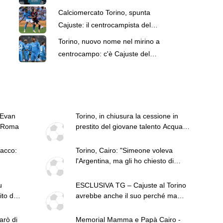
perché ma solo a fronte di uscite
Calciomercato Torino, spunta
Cajuste: il centrocampista del
Napoli entra tra gli obiettivi
Torino, nuovo nome nel mirino a
centrocampo: c'è Cajuste del
Napoli nel mirino
 Evan
Torino, in chiusura la cessione in
x Roma
prestito del giovane talento Acquah
al Catanzaro
tacco:
Torino, Cairo: "Simeone voleva
l'Argentina, ma gli ho chiesto di
restare come favore personale"
u
ESCLUSIVA TG – Cajuste al Torino
ito del
avrebbe anche il suo perché ma
solo a fronte di uscite
arò di
Memorial Mamma e Papà Cairo -