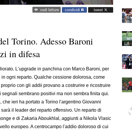
condividi
tweet
vedi letture
 del Torino. Adesso Baroni
zi in difesa
liorato. L'upgrade in panchina con Marco Baroni, per
i, in ogni reparto. Qualche cessione dolorosa, come
roprio con gli addii provano a costrurire e ricostruire
 i segnali sembrano positivi ma non sembra finita qui.
, che ieri ha portato a Torino l'argentino Giovanni
rà il leader del reparto offensivo. Un reparto di
Ngonge e di Zakaria Aboukhlal, aggiunti a Nikola Vlasic
vello europeo. A centrocampo l'addio doloroso di cui