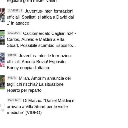
regalare gol a mister Valenti
Juventus-Inter, formazioni
JUVENTUS
ufficiali: Spalletti si affida a David dal
1' in attacco
Calciomercato Cagliari h24 -
CAGLIARI
Carlos, Aurelio e Maldini a Villa
Stuart. Possibile scambio Esposito-
Van der Brempt. Fortini proposto
Juventus-Inter, le formazioni
INTER
anche ai rossoblù. Floriani Mussolini
ufficiali: Ancora Bovio! Esposito-
in salita
Bonny coppia d'attacco
Milan, Amorim annuncia dei
MILAN
tagli: chi rischia? La situazione
reparto per reparto
Di Marzio: "Daniel Maldini è
CAGLIARI
arrivato a Villa Stuart per le visite
mediche" (VIDEO)