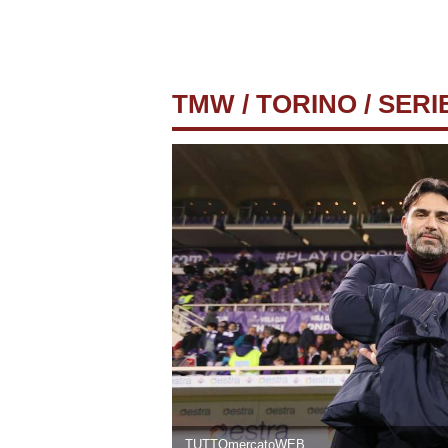
TMW
/
TORINO
/ SERI
TUTTOmercatoWEB