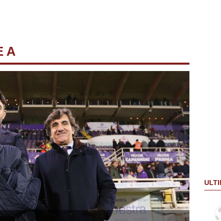
E A
ULTI