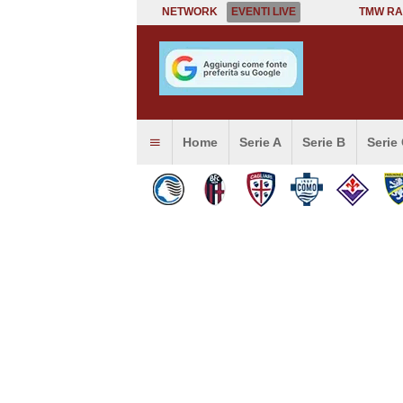
NETWORK
EVENTI LIVE
TMW RA
Home
Serie A
Serie B
Serie