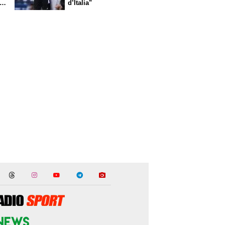
l
d’Italia"