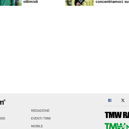
ottimisti
concentriamoci su
nostro gioco"
REDAZIONE
2005
EVENTI TMW
MOBILE