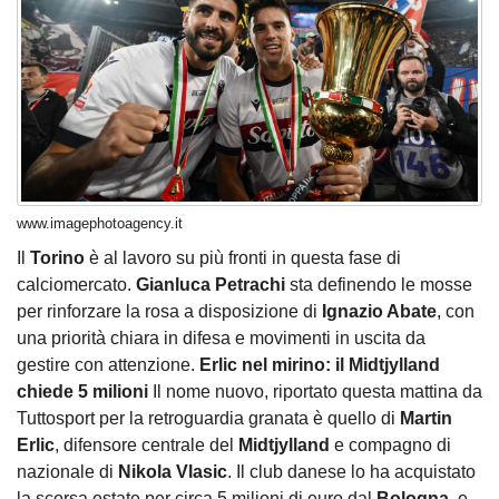
www.imagephotoagency.it
Il
Torino
è al lavoro su più fronti in questa fase di
calciomercato.
Gianluca Petrachi
sta definendo le mosse
per rinforzare la rosa a disposizione di
Ignazio Abate
, con
una priorità chiara in difesa e movimenti in uscita da
gestire con attenzione.
Erlic nel mirino: il Midtjylland
chiede 5 milioni
Il nome nuovo, riportato questa mattina da
Tuttosport per la retroguardia granata è quello di
Martin
Erlic
, difensore centrale del
Midtjylland
e compagno di
nazionale di
Nikola Vlasic
. Il club danese lo ha acquistato
la scorsa estate per circa 5 milioni di euro dal
Bologna
, e