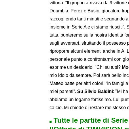
vittoria: “Il gruppo arrivava da 9 vittori
Doumbia, Perez e Busio, giocatore tropp
raccogliendo tanti minuti e segnando a
insieme in Serie A e ci siamo riusciti”
tutta, punteremo sulla nostra identità f
sugli avversari, sfruttando il possesso 
riproporre alcuni elementi anche in A. L
personale punto a confrontarmi con giocat
esprime un desiderio: "Chi su tutti?
Mo
mio idolo da sempre. Poi sarà bello inc
Matteo batte per altri colori: “In famiglia
miei parenti”.
Su Silvio Baldini
: "Mi h
abbiamo un legame fortissimo. Lui punta
calcio. Mi chiede di restare me stesso
Tutte le partite di Seri