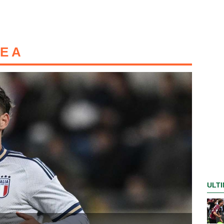
IE A
ULTI