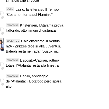
si ha ciò che si vuole"
Lazio, la lettera su Il Tempo:
LAZIO
“Cosa non torna sul Flaminio”
Kristensen, l'Atalanta prova
ATALANTA
l'affondo: otto milioni di distanza
Calciomercato Juventus
JUVENTUS
h24 - Zirkzee dice sì alla Juventus,
Balerdi resta nei radar. Suzuki in
pole, Vicario il piano B. David in bilico
Esposito-Cagliari, rottura
ATALANTA
totale: l'Atalanta resta alla finestra
Danilo, sondaggio
ATALANTA
dell'Atalanta: il Botafogo però spara
alto