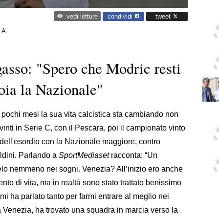
condividi
tweet
vedi letture
 A
gasso: "Spero che Modric resti
ioia la Nazionale"
n pochi mesi la sua vita calcistica sta cambiando non
vinti in Serie C, con il Pescara, poi il campionato vinto
à dell'esordio con la Nazionale maggiore, contro
ldini. Parlando a
SportMediaset
racconta: “Un
lo nemmeno nei sogni. Venezia? All’inizio ero anche
o di vita, ma in realtà sono stato trattato benissimo
 mi ha parlato tanto per farmi entrare al meglio nei
a Venezia, ha trovato una squadra in marcia verso la