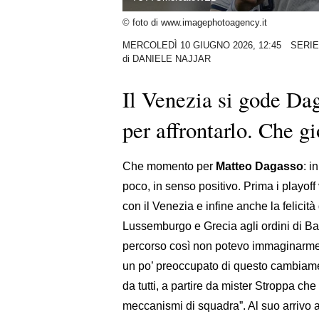
© foto di www.imagephotoagency.it
MERCOLEDÌ 10 GIUGNO 2026, 12:45
SERIE
di
DANIELE NAJJAR
Il Venezia si gode Da
per affrontarlo. Che g
Che momento per
Matteo Dagasso
: i
poco, in senso positivo. Prima i playoff 
con il Venezia e infine anche la felicit
Lussemburgo e Grecia agli ordini di Ba
percorso così non potevo immaginarme
un po’ preoccupato di questo cambiament
da tutti, a partire da mister Stroppa che
meccanismi di squadra”. Al suo arrivo 