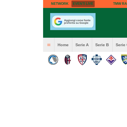
NETWORK
EVENTI LIVE
TMW RA
Home
Serie A
Serie B
Serie