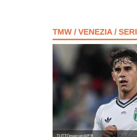
TMW
/
VENEZIA
/ SER
TUTTOmercatoWEB