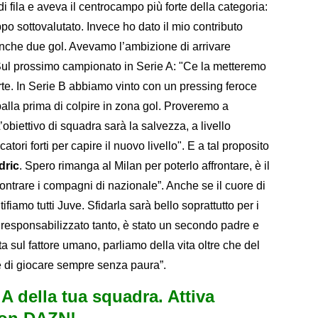
e di fila e aveva il centrocampo più forte della categoria:
o sottovalutato. Invece ho dato il mio contributo
nche due gol. Avevamo l’ambizione di arrivare
. Sul prossimo campionato in Serie A: "Ce la metteremo
orte. In Serie B abbiamo vinto con un pressing feroce
palla prima di colpire in zona gol. Proveremo a
’obiettivo di squadra sarà la salvezza, a livello
ori forti per capire il nuovo livello". E a tal proposito
dric
. Spero rimanga al Milan per poterlo affrontare, è il
ontrare i compagni di nazionale”. Anche se il cuore di
 tifiamo tutti Juve. Sfidarla sarà bello soprattutto per i
a responsabilizzato tanto, è stato un secondo padre e
 sul fattore umano, parliamo della vita oltre che del
 e di giocare sempre senza paura”.
e A della tua squadra. Attiva