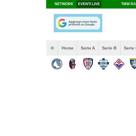
NETWORK
EVENTI LIVE
TMW RA
Home
Serie A
Serie B
Serie