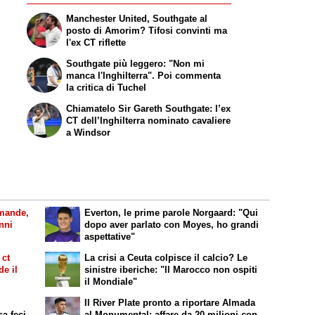
Manchester United, Southgate al
posto di Amorim? Tifosi convinti ma
l'ex CT riflette
Southgate più leggero: "Non mi
manca l'Inghilterra". Poi commenta
la critica di Tuchel
Chiamatelo Sir Gareth Southgate: l’ex
CT dell’Inghilterra nominato cavaliere
a Windsor
omande,
Everton, le prime parole Norgaard: "Qui
nni
dopo aver parlato con Moyes, ho grandi
aspettative"
 ct
La crisi a Ceuta colpisce il calcio? Le
de il
sinistre iberiche: "Il Marocco non ospiti
il Mondiale"
Il River Plate pronto a riportare Almada
sa feci
al Monumental: affare da 20 milioni con