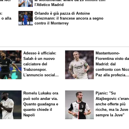
l'Atletico Madrid
h:
Orlando è già pazza di Antoine
 o alla
Griezmann: il francese ancora a segno
contro il Monterrey
Adesso è ufficiale:
Mastantuono-
Salah è un nuovo
Fiorentina visto d
calciatore del
Madrid: dal
Trabzonspor.
confronto con Nic
L'annuncio social
Paz alla profezia
del club
sulla Serie A
Romelu Lukaku ora
Pjanic: "Su
può solo andar via.
Alajbegovic c'eran
Quanto guadagna e
anche offerte più
quanto chiede il
ricche, ma la Juve
Napoli
sempre la Juve"