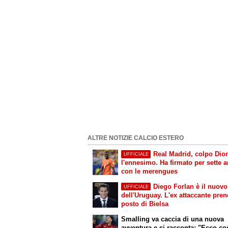
ALTRE NOTIZIE CALCIO ESTERO
Real Madrid, colpo Di
UFFICIALE
l'ennesimo. Ha firmato per sette a
con le merengues
Diego Forlan è il nuovo
UFFICIALE
dell'Uruguay. L'ex attaccante pren
posto di Bielsa
Smalling va caccia di una nuova
avventura e si racconta: "Ecco co