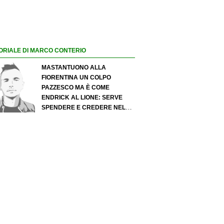
ORIALE DI MARCO CONTERIO
MASTANTUONO ALLA
FIORENTINA UN COLPO
PAZZESCO MA È COME
ENDRICK AL LIONE: SERVE
SPENDERE E CREDERE NELLO
SCOUTING PER I MIGLIORI
TALENTI. GIOVANI ITALIANI:
ATTENZIONE PERCHÉ
QUALCOSA STA CAMBIANDO
DAVVERO