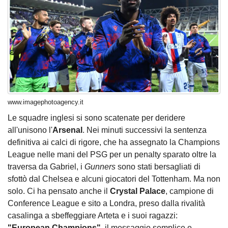
www.imagephotoagency.it
Le squadre inglesi si sono scatenate per deridere
all'unisono l'
Arsenal
. Nei minuti successivi la sentenza
definitiva ai calci di rigore, che ha assegnato la Champions
League nelle mani del PSG per un penalty sparato oltre la
traversa da Gabriel, i
Gunners
sono stati bersagliati di
sfottò dal Chelsea e alcuni giocatori del Tottenham. Ma non
solo. Ci ha pensato anche il
Crystal Palace
, campione di
Conference League e sito a Londra, preso dalla rivalità
casalinga a sbeffeggiare Arteta e i suoi ragazzi:
"European Champions"
, il messaggio semplice e