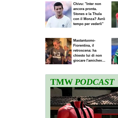
Chivu: "Inter non
ancora pronta.
Stones e la Thula
con il Monza? Avrò
tempo per vederli"
Mastantuono-
Fiorentina, il
retroscena: ha
chiesto lui di non
giocare l'amichevole
di sabato
TMW
PODCAST