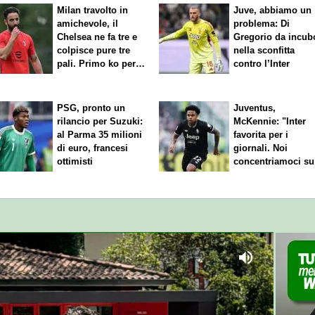
Milan travolto in
Juve, abbiamo un
amichevole, il
problema: Di
Chelsea ne fa tre e
Gregorio da incub
colpisce pure tre
nella sconfitta
pali. Primo ko per
contro l’Inter
Amorim
PSG, pronto un
Juventus,
rilancio per Suzuki:
McKennie: "Inter
al Parma 35 milioni
favorita per i
di euro, francesi
giornali. Noi
ottimisti
concentriamoci su
nostro gioco"