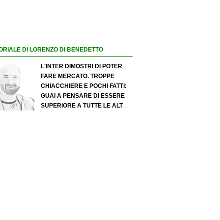
ORIALE DI LORENZO DI BENEDETTO
L'INTER DIMOSTRI DI POTER
FARE MERCATO. TROPPE
CHIACCHIERE E POCHI FATTI:
GUAI A PENSARE DI ESSERE
SUPERIORE A TUTTE LE ALTRE
A PRESCINDERE. JUVE, IL
PORTIERE PUÒ DIVENTARE UN
"PROBLEMA". MILAN-LEAO,
SERVE UNA DECISIONE NETTA