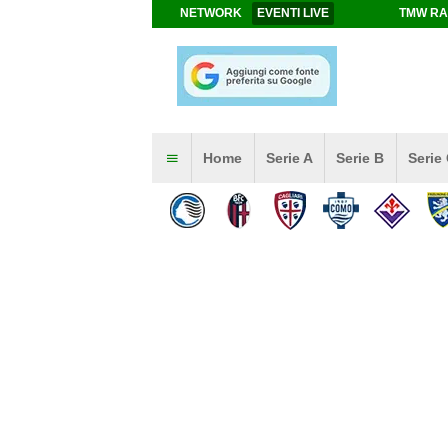
NETWORK
EVENTI LIVE
TMW RA
Home
Serie A
Serie B
Serie