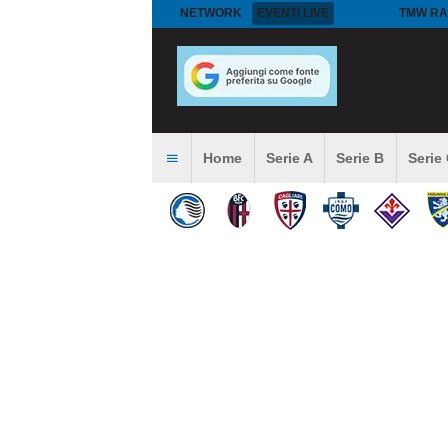
NETWORK
EVENTI LIVE
TMW RA
Home
Serie A
Serie B
Serie