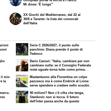
Olimpiadi portai la torcia a Franco.
Mi disse: 'È lunga'"
XX Giochi del Mediterraneo, dal 22 al
30/8 a Taranto: la lista dei convocati
dell'Italia
azioni
Serie C 2026/2027, il punto sulle
nuovi
panchine: Diana prende il posto di
Tedesco
lio
Dario Canovi: "Italia, cambiare per non
cambiare nulla: se il Consiglio Federale
resta uguale torna tutto come prima.
Pirlo era ok. Roma, sì a Molina"
 il mio
Mastantuono alla Fiorentina un colpo
e la
pazzesco ma è come Endrick al Lione:
serve spendere e credere nello scouting
per i migliori talenti. Giovani italiani:
imarco.
40 milioni? Non c'è cifra che tenga,
attenzione perché qualcosa sta
novo
Stankovic non si tocca. Il futuro
cambiando davvero
dell'Inter passa anche da questo