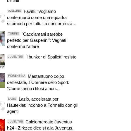
distinti
Favilli: "Vogliamo
AVELLINO
confermarci come una squadra
scomoda per tutti. La concorrenza
ben venga. Io mi sento bene"
"Cacciamani sarebbe
TORINO
perfetto per Gasperini": Vagnati
conferma l'affare
Il bunker di Spalletti resiste
JUVENTUS
Mastantuono colpo
FIORENTINA
dell'estate, il Corriere dello Sport:
"Come fanno i tifosi a non
entusiasmarsi?"
Lazio, accelerata per
LAZIO
Hautekiet: incontro a Formello con gli
agenti
Calciomercato Juventus
JUVENTUS
h24 - Zirkzee dice sì alla Juventus,