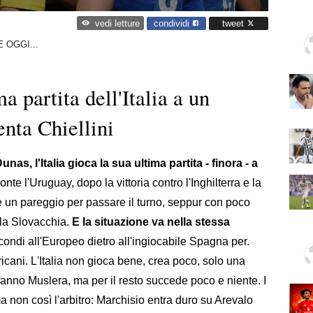
condividi
tweet
vedi letture
 OGGI...
a partita dell'Italia a un
nta Chiellini
nas, l'Italia gioca la sua ultima partita - finora - a
ronte l'Uruguay, dopo la vittoria contro l'Inghilterra e la
e un pareggio per passare il turno, seppur con poco
 la Slovacchia.
E la situazione va nella stessa
ondi all'Europeo dietro all'ingiocabile Spagna per.
icani. L'Italia non gioca bene, crea poco, solo una
fanno Muslera, ma per il resto succede poco e niente. I
a non così l'arbitro: Marchisio entra duro su Arevalo