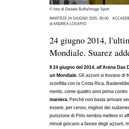
© foto di Daniele Buffa/Image Sport
MARTEDÌ 24 GIUGNO 2025, 00:00
ACCADDE
di
ANDREA LOSAPIO
24 giugno 2014, l'ultim
Mondiale. Suarez adde
Il 24 giugno del 2014, all'Arena Das Du
un Mondiale.
Gli azzurri si trovano di f
sconfitta con la Costa Rica. Basterebb
merito, come quattro anni prima contro
maniera.
Perché non basta arrivare sec
essere, per censo, migliori dei sudamer
punizione di Pirlo sembra mettere in af
minuti giocano a favore degli azzurri, m