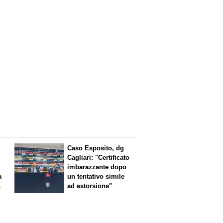
Caso Esposito, dg
Cagliari: "Certificato
imbarazzante dopo
a
un tentativo simile
ad estorsione"