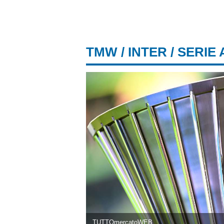
TMW
/
INTER
/ SERIE 
TUTTOmercatoWEB