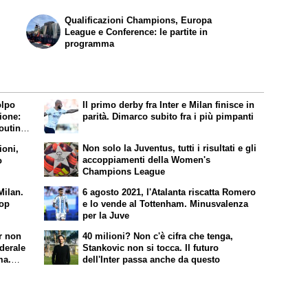
Qualificazioni Champions, Europa
League e Conference: le partite in
programma
olpo
Il primo derby fra Inter e Milan finisce in
ione:
parità. Dimarco subito fra i più pimpanti
couting
ani:
Non solo la Juventus, tutti i risultati e gli
ioni,
accoppiamenti della Women's
o
Champions League
 Milan.
6 agosto 2021, l'Atalanta riscatta Romero
top
e lo vende al Tottenham. Minusvalenza
per la Juve
er non
40 milioni? Non c'è cifra che tenga,
ederale
Stankovic non si tocca. Il futuro
ma.
dell'Inter passa anche da questo