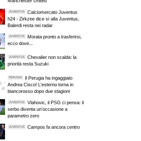
Manchester United
Calciomercato Juventus
JUVENTUS
h24 - Zirkzee dice sì alla Juventus,
Balerdi resta nei radar
Morata pronto a trasferirsi,
JUVENTUS
ecco dove...
Chevalier non scalda: la
JUVENTUS
priorità resta Suzuki
Il Perugia ha ingaggiato
PERUGIA
Andrea Cisco! L'esterno torna in
biancorosso dopo due stagioni
Vlahovic, il PSG ci pensa: il
JUVENTUS
serbo diventa un'occasione a
parametro zero
Campos fa ancora centro
JUVENTUS