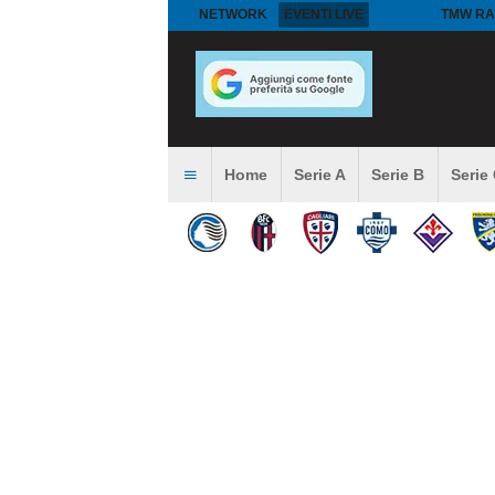
NETWORK
EVENTI LIVE
TMW RA
Home
Serie A
Serie B
Serie