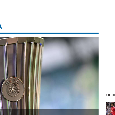
A
ULTI