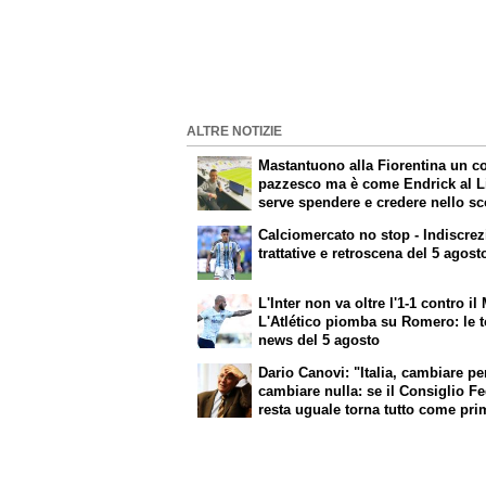
ALTRE NOTIZIE
Mastantuono alla Fiorentina un c
pazzesco ma è come Endrick al L
serve spendere e credere nello s
per i migliori talenti. Giovani itali
Calciomercato no stop - Indiscrez
attenzione perché qualcosa sta
trattative e retroscena del 5 agost
cambiando davvero
L'Inter non va oltre l'1-1 contro il
L'Atlético piomba su Romero: le 
news del 5 agosto
Dario Canovi: "Italia, cambiare p
cambiare nulla: se il Consiglio F
resta uguale torna tutto come pri
Pirlo era ok. Roma, sì a Molina"