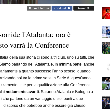
condividi
tweet
vedi letture
 sorride l'Atalanta: ora è
osto varrà la Conference
alia della sua storia ci sono altri club, uno su tutti, che
. Siamo parlando dell'Atalanta e, in minima parte, anche
trariamente a quanto successo l'anno scorso, quando i
arrivando poi tra le prime sette in Serie A, quest'anno il
azzamento utile per la qualificazione alla Conference
chi nettamente avanti.
Saranno Atalanta e Bologna a
rri che partono da un vantaggio di sei punti a due
n il discorso che potrebbe anche essere già chiuso