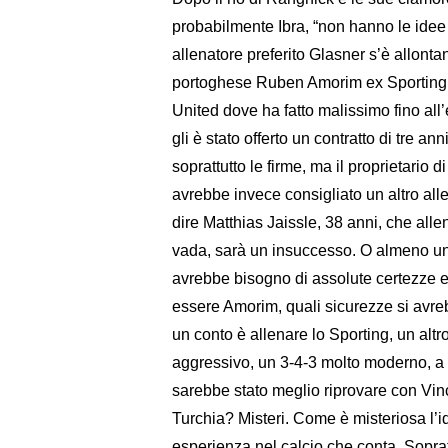
probabilmente Ibra, “non hanno le idee 
allenatore preferito Glasner s’è allontan
portoghese Ruben Amorim ex Sporting 
United dove ha fatto malissimo fino all
gli è stato offerto un contratto di tre a
soprattutto le firme, ma il proprietario 
avrebbe invece consigliato un altro all
dire Matthias Jaissle, 38 anni, che al
vada, sarà un insuccesso. O almeno un a
avrebbe bisogno di assolute certezze e 
essere Amorim, quali sicurezze si avre
un conto è allenare lo Sporting, un altr
aggressivo, un 3-4-3 molto moderno, 
sarebbe stato meglio riprovare con Vin
Turchia? Misteri. Come è misteriosa l’
esperienza nel calcio che conta. Sopra