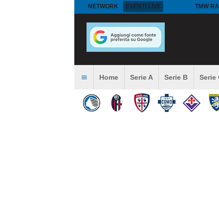
NETWORK
EVENTI LIVE
TMW RA
Home
Serie A
Serie B
Serie