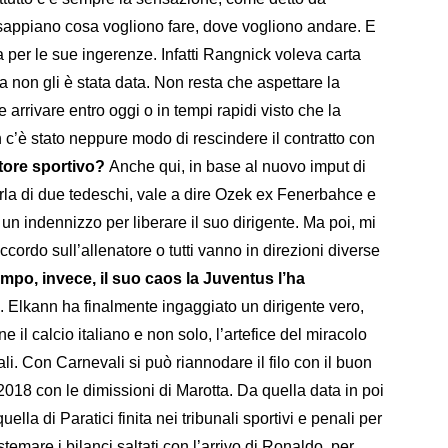
 sappiano cosa vogliono fare, dove vogliono andare. E
a per le sue ingerenze. Infatti Rangnick voleva carta
a non gli è stata data. Non resta che aspettare la
 arrivare entro oggi o in tempi rapidi visto che la
n c’è stato neppure modo di rescindere il contratto con
ettore sportivo?
Anche qui, in base al nuovo imput di
arla di due tedeschi, vale a dire Ozek ex Fenerbahce e
un indennizzo per liberare il suo dirigente. Ma poi, mi
accordo sull’allenatore o tutti vanno in direzioni diverse
empo, invece, il suo caos la Juventus l’ha
lti. Elkann ha finalmente ingaggiato un dirigente vero,
il calcio italiano e non solo, l’artefice del miracolo
i. Con Carnevali si può riannodare il filo con il buon
el 2018 con le dimissioni di Marotta. Da quella data in poi
uella di Paratici finita nei tribunali sportivi e penali per
stemare i bilanci saltati con l’arrivo di Ronaldo, per