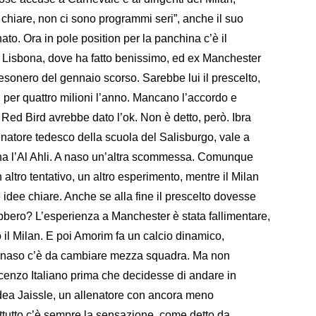
chiare, non ci sono programmi seri”, anche il suo
ato. Ora in pole position per la panchina c’è il
Lisbona, dove ha fatto benissimo, ed ex Manchester
’esonero del gennaio scorso. Sarebbe lui il prescelto,
nni per quattro milioni l’anno. Mancano l’accordo e
di Red Bird avrebbe dato l’ok. Non è detto, però. Ibra
enatore tedesco della scuola del Salisburgo, vale a
lena l’Al Ahli. A naso un’altra scommessa. Comunque
ltro tentativo, un altro esperimento, mentre il Milan
idee chiare. Anche se alla fine il prescelto dovesse
bbero? L’esperienza a Manchester è stata fallimentare,
o il Milan. E poi Amorim fa un calcio dinamico,
a naso c’è da cambiare mezza squadra. Ma non
cenzo Italiano prima che decidesse di andare in
idea Jaissle, un allenatore con ancora meno
ttutto c’è sempre la sensazione, come detto da