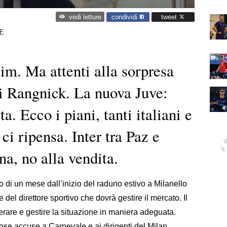
condividi
tweet
vedi letture
E
m. Ma attenti alla sorpresa
di Rangnick. La nuova Juve:
. Ecco i piani, tanti italiani e
ci ripensa. Inter tra Paz e
a, no alla vendita.
di un mese dall’inizio del raduno estivo a Milanello
 del direttore sportivo che dovrà gestire il mercato. Il
perare e gestire la situazione in maniera adeguata.
ose accuse a Carnevale e ai dirigenti del Milan,