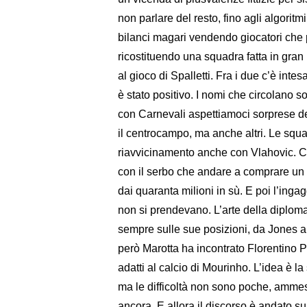
non parlare del resto, fino agli algorit
bilanci magari vendendo giocatori che 
ricostituendo una squadra fatta in gran p
al gioco di Spalletti. Fra i due c’è inte
è stato positivo. I nomi che circolano so
con Carnevali aspettiamoci sorprese d
il centrocampo, ma anche altri. Le squa
riavvicinamento anche con Vlahovic. 
con il serbo che andare a comprare un
dai quaranta milioni in sù. E poi l’inga
non si prendevano. L’arte della diplomazi
sempre sulle sue posizioni, da Jones a P
però Marotta ha incontrato Florentino 
adatti al calcio di Mourinho. L’idea è l
ma le difficoltà non sono poche, ammes
ancora. E allora il discorso è andato s