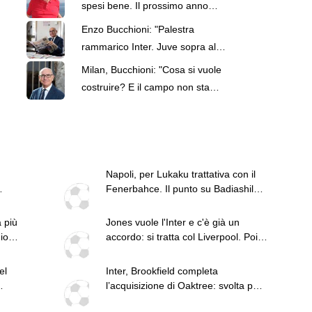
spesi bene. Il prossimo anno
lotterà per l'Europa"
Enzo Bucchioni: "Palestra
rammarico Inter. Juve sopra al
Milan ma Zirkzee non è
Milan, Bucchioni: "Cosa si vuole
spallettiano"
costruire? E il campo non sta
dando risposte"
Napoli, per Lukaku trattativa con il
Fenerbahce. Il punto su Badiashile e
n
Gabriel Jesus. Juventus, continua il
pressing su Lukumi e in attacco si
 più
Jones vuole l'Inter e c'è già un
insiste per Zirkzee. Per Suzuki
io
accordo: si tratta col Liverpool. Poi
offerta da 35 milioni del Psg
l'esterno destro
el
Inter, Brookfield completa
l’acquisizione di Oaktree: svolta per
il futuro del club?