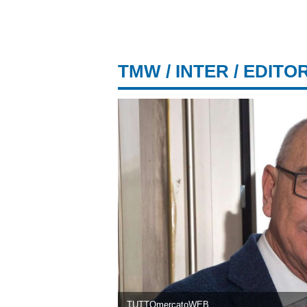
TMW
/
INTER
/ EDITO
TUTTOmercatoWEB