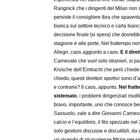
Rangnick che i dirigenti del Milan non
persiste il consigliere Ibra che spavent
bianca sul settore tecnico e carta bianc
decisione finale (si spera) che dovrebbe
stagione è alle porte. Nel frattempo no
Allegri, caos aggiunto a caos.
E il dir
Carnevale che vuol solo stranieri, si p
Krosche dell’Eintracht che però chiede 
chiedo, questi direttori sportivi sono d’
e contrarie? Il caos, appunto.
Nel fratt
sistemato
, i problemi dirigenziali riso
bravo, importante, uno che conosce bene 
Sassuolo, vale a dire Giovanni Carneval
calcio e l’equilibrio, il filo spezzato n
solo gestioni discusse e discutibili, da q
un vicenda di plusvalenze fittizie per si