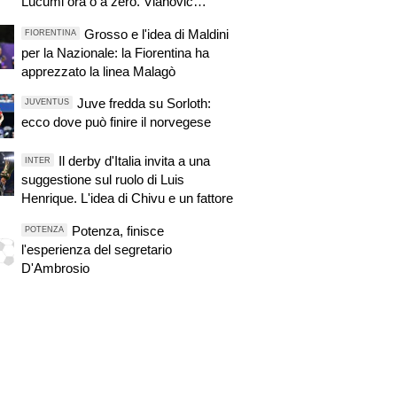
Lucumi ora o a zero. Vlahovic
all'Atletico Madrid? Marsiglia su Di
Grosso e l'idea di Maldini
FIORENTINA
Gregorio! Real su Locatelli. Intrigo
per la Nazionale: la Fiorentina ha
Psg-Juve per il portiere. Avanza
apprezzato la linea Malagò
Trubin
Juve fredda su Sorloth:
JUVENTUS
ecco dove può finire il norvegese
Il derby d'Italia invita a una
INTER
suggestione sul ruolo di Luis
Henrique. L'idea di Chivu e un fattore
Potenza, finisce
POTENZA
l'esperienza del segretario
D'Ambrosio