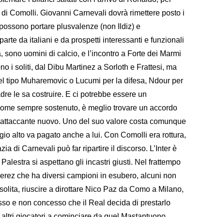
mi di Comolli. Giovanni Carnevali dovrà rimettere posto i
possono portare plusvalenze (non Ildiz) e
arte da italiani e da prospetti interessanti e funzionali
sa, sono uomini di calcio, e l’incontro a Forte dei Marmi
no i soliti, dal Dibu Martinez a Sorloth e Frattesi, ma
el tipo Muharemovic o Lucumi per la difesa, Ndour per
dre le sa costruire. E ci potrebbe essere un
Come sempre sostenuto, è meglio trovare un accordo
 attaccante nuovo. Uno del suo valore costa comunque
ggio alto va pagato anche a lui. Con Comolli era rottura,
a di Carnevali può far ripartire il discorso. L’Inter è
alestra si aspettano gli incastri giusti. Nel frattempo
Perez che ha diversi campioni in esubero, alcuni non
a solita, riuscire a dirottare Nico Paz da Como a Milano,
so e non concesso che il Real decida di prestarlo
u altri giocatori a cominciare da quel Mastantuono,