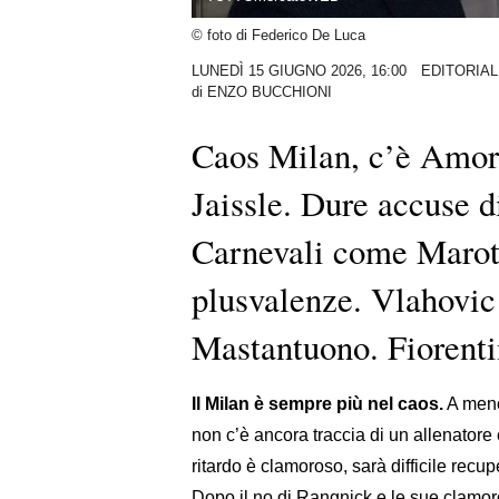
© foto di Federico De Luca
LUNEDÌ 15 GIUGNO 2026, 16:00
EDITORIAL
di
ENZO BUCCHIONI
Caos Milan, c’è Amori
Jaissle. Dure accuse 
Carnevali come Marotta
plusvalenze. Vlahovic 
Mastantuono. Fiorentin
Il Milan è sempre più nel caos.
A meno 
non c’è ancora traccia di un allenatore e
ritardo è clamoroso, sarà difficile recu
Dopo il no di Rangnick e le sue clamor