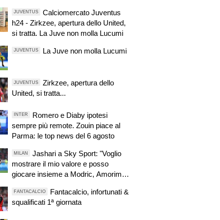
Calciomercato Juventus
JUVENTUS
h24 - Zirkzee, apertura dello United,
si tratta. La Juve non molla Lucumi
La Juve non molla Lucumi
JUVENTUS
Zirkzee, apertura dello
JUVENTUS
United, si tratta...
Romero e Diaby ipotesi
INTER
sempre più remote. Zouin piace al
Parma: le top news del 6 agosto
Jashari a Sky Sport: "Voglio
MILAN
mostrare il mio valore e posso
giocare insieme a Modric, Amorim
ha portato un'energia e mentalità
Fantacalcio, infortunati &
FANTACALCIO
diversa"
squalificati 1ª giornata