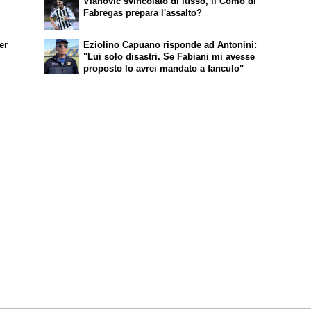
Vlahovic svincolato di lusso, il Como di
va
Fabregas prepara l'assalto?
o
er
Eziolino Capuano risponde ad Antonini:
"Lui solo disastri. Se Fabiani mi avesse
proposto lo avrei mandato a fanculo"