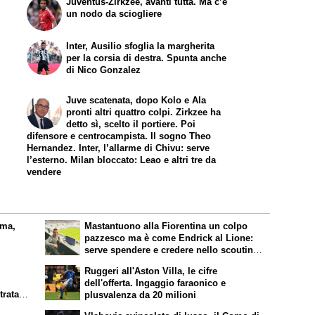
Juventus-Zirkzee, avanti tutta. Ma c’è
un nodo da sciogliere
Inter, Ausilio sfoglia la margherita
per la corsia di destra. Spunta anche
di Nico Gonzalez
Juve scatenata, dopo Kolo e Ala
pronti altri quattro colpi. Zirkzee ha
detto sì, scelto il portiere. Poi
difensore e centrocampista. Il sogno Theo
Hernandez. Inter, l’allarme di Chivu: serve
l’esterno. Milan bloccato: Leao e altri tre da
vendere
oma,
Mastantuono alla Fiorentina un colpo
pazzesco ma è come Endrick al Lione:
serve spendere e credere nello scouting
per i migliori talenti. Giovani italiani:
Ruggeri all'Aston Villa, le cifre
attenzione perché qualcosa sta
dell'offerta. Ingaggio faraonico e
cambiando davvero
trata.
plusvalenza da 20 milioni
ki,