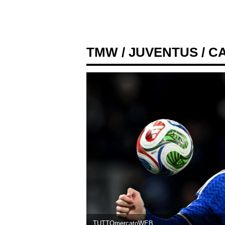
TMW
/
JUVENTUS
/ C
TUTTOmercatoWEB