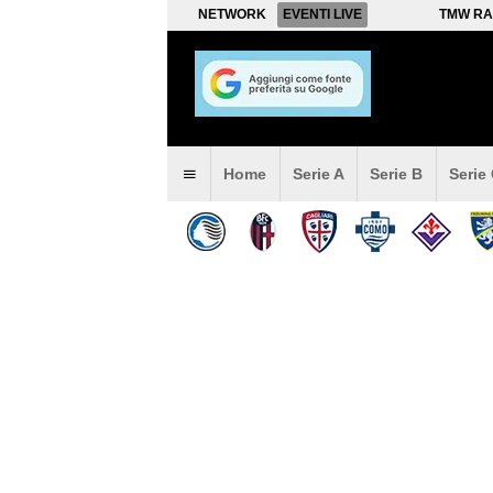
NETWORK
EVENTI LIVE
TMW RA
Home
Serie A
Serie B
Serie