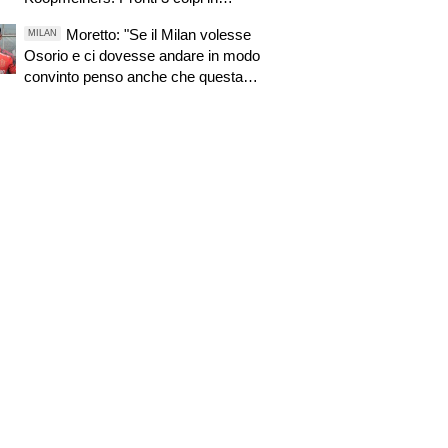
entrata. Zirkzee, cresce l'ottimismo.
Moretto: "Se il Milan volesse
MILAN
Suzuki, oggi o domani attese novità.
Osorio e ci dovesse andare in modo
Nuova offerta a Kessiè? Cambiaso,
convinto penso anche che questa
futuro incerto. Nico-Inter, pista fredda
trattativa possa essere portata a
termine"