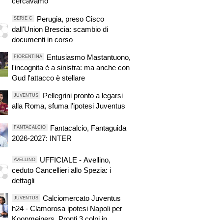
cercavamo"
Perugia, preso Cisco
SERIE C
dall'Union Brescia: scambio di
documenti in corso
Entusiasmo Mastantuono,
FIORENTINA
l'incognita è a sinistra: ma anche con
Gud l'attacco è stellare
Pellegrini pronto a legarsi
JUVENTUS
alla Roma, sfuma l'ipotesi Juventus
Fantacalcio, Fantaguida
FANTACALCIO
2026-2027: INTER
UFFICIALE - Avellino,
AVELLINO
ceduto Cancellieri allo Spezia: i
dettagli
Calciomercato Juventus
JUVENTUS
h24 - Clamorosa ipotesi Napoli per
Koopmeiners. Pronti 3 colpi in