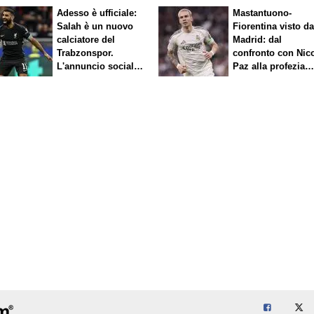
Adesso è ufficiale:
Mastantuono-
Salah è un nuovo
Fiorentina visto d
calciatore del
Madrid: dal
Trabzonspor.
confronto con Nic
L'annuncio social
Paz alla profezia
del club
sulla Serie A