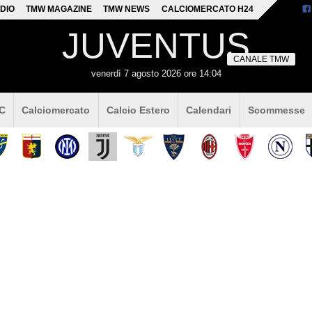
DIO
TMW MAGAZINE
TMW NEWS
CALCIOMERCATO H24
JUVENTUS
CANALE TMW
venerdì 7 agosto 2026 ore 14:04
 C
Calciomercato
Calcio Estero
Calendari
Scommesse