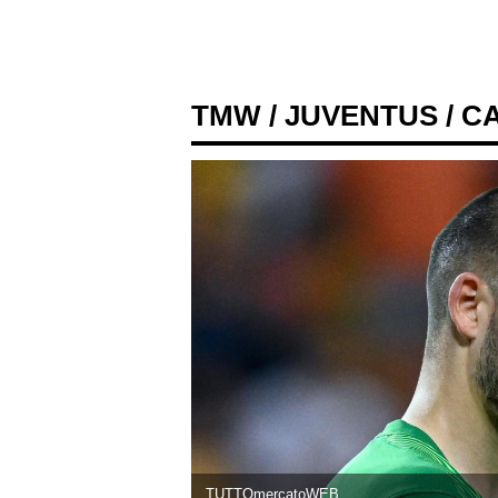
TMW
/
JUVENTUS
/ C
TUTTOmercatoWEB