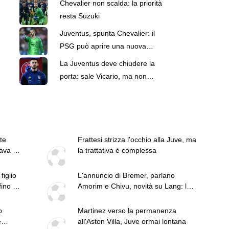
Chevalier non scalda: la priorità
resta Suzuki
Juventus, spunta Chevalier: il
PSG può aprire una nuova
occasione per la porta
La Juventus deve chiudere la
porta: sale Vicario, ma non
tramonta Suzuki
te
Frattesi strizza l'occhio alla Juve, ma
ava un
la trattativa è complessa
figlio
L'annuncio di Bremer, parlano
ino al
Amorim e Chivu, novità su Lang: le
top news delle 13
o
Martinez verso la permanenza
é
all'Aston Villa, Juve ormai lontana