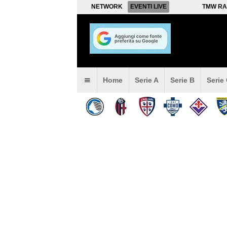
NETWORK
EVENTI LIVE
TMW RA
Home
Serie A
Serie B
Serie