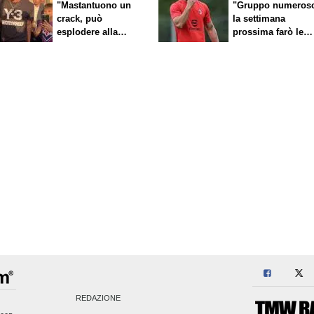
"Mastantuono un
"Gruppo numeros
crack, può
la settimana
esplodere alla
prossima farò le
Fiorentina"
scelte"
REDAZIONE