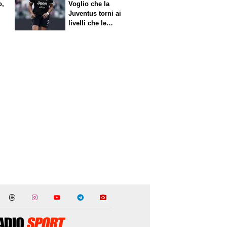
o,
Voglio che la
Juventus torni ai
livelli che le
competono"