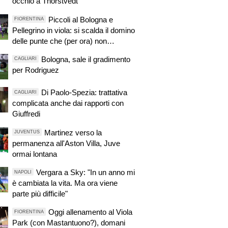
occhio a Thorstvedt
Piccoli al Bologna e
FIORENTINA
Pellegrino in viola: si scalda il domino
delle punte che (per ora) non
riguarda Kean
Bologna, sale il gradimento
CAGLIARI
per Rodriguez
Di Paolo-Spezia: trattativa
CAGLIARI
complicata anche dai rapporti con
Giuffredi
Martinez verso la
JUVENTUS
permanenza all'Aston Villa, Juve
ormai lontana
Vergara a Sky: "In un anno mi
NAPOLI
è cambiata la vita. Ma ora viene
parte più difficile"
Oggi allenamento al Viola
FIORENTINA
Park (con Mastantuono?), domani