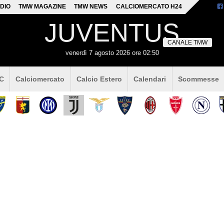
DIO
TMW MAGAZINE
TMW NEWS
CALCIOMERCATO H24
JUVENTUS
CANALE TMW
venerdì 7 agosto 2026 ore 02:50
 C
Calciomercato
Calcio Estero
Calendari
Scommesse