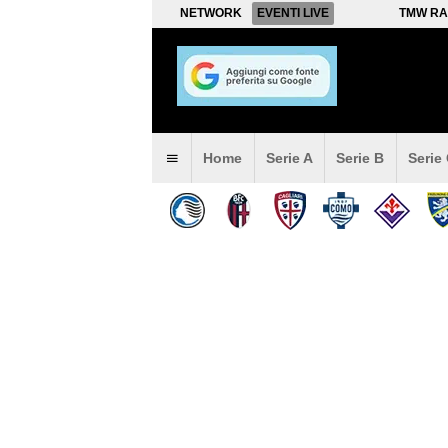
NETWORK
EVENTI LIVE
TMW RA
Home
Serie A
Serie B
Serie