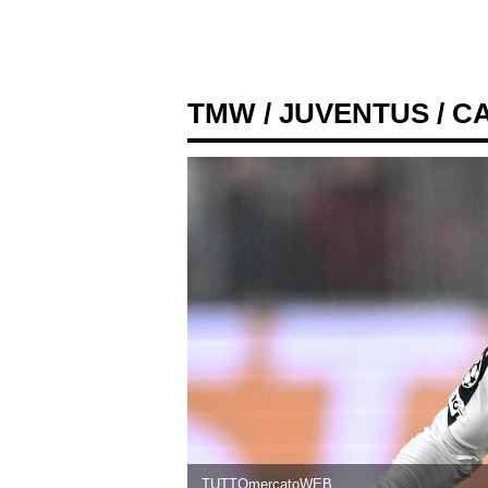
TMW
/
JUVENTUS
/ C
TUTTOmercatoWEB