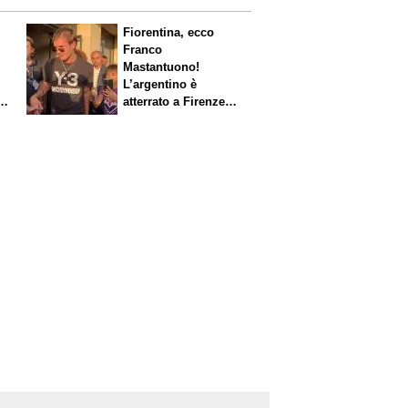
Fiorentina, ecco
Franco
Mastantuono!
L’argentino è
s.
atterrato a Firenze,
entusiasmo viola