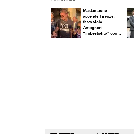
Mastantuono
accende Firenze:
festa viola.
Antognoni
“imbestialito” con
Commisso