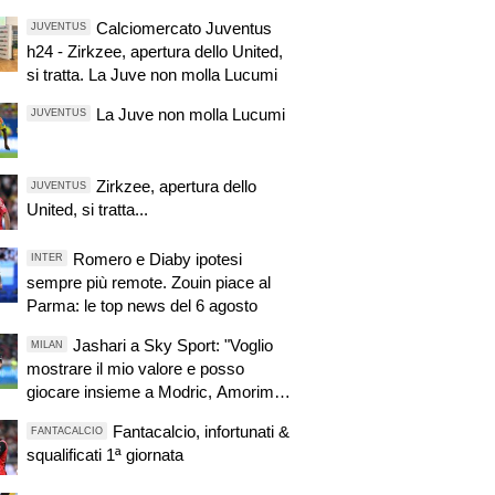
Calciomercato Juventus
JUVENTUS
h24 - Zirkzee, apertura dello United,
si tratta. La Juve non molla Lucumi
La Juve non molla Lucumi
JUVENTUS
Zirkzee, apertura dello
JUVENTUS
United, si tratta...
Romero e Diaby ipotesi
INTER
sempre più remote. Zouin piace al
Parma: le top news del 6 agosto
Jashari a Sky Sport: "Voglio
MILAN
mostrare il mio valore e posso
giocare insieme a Modric, Amorim
ha portato un'energia e mentalità
Fantacalcio, infortunati &
FANTACALCIO
diversa"
squalificati 1ª giornata