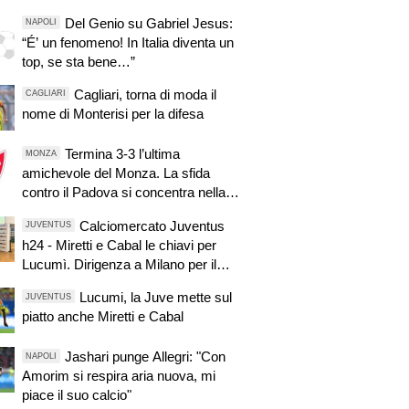
Del Genio su Gabriel Jesus:
NAPOLI
“É’ un fenomeno! In Italia diventa un
top, se sta bene…”
Cagliari, torna di moda il
CAGLIARI
nome di Monterisi per la difesa
Termina 3-3 l’ultima
MONZA
amichevole del Monza. La sfida
contro il Padova si concentra nella
ripresa.
Calciomercato Juventus
JUVENTUS
h24 - Miretti e Cabal le chiavi per
Lucumì. Dirigenza a Milano per il
mercato. Per Di Gregorio si sonda la
Lucumi, la Juve mette sul
JUVENTUS
Premier. Zirkzee, apertura dello
piatto anche Miretti e Cabal
United, si tratta
Jashari punge Allegri: "Con
NAPOLI
Amorim si respira aria nuova, mi
piace il suo calcio"