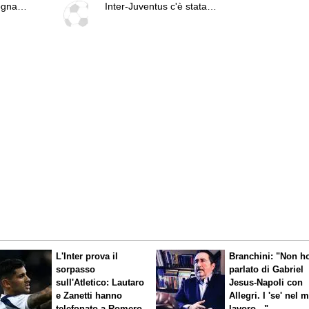
logna
Inter-Juventus c'è stata
un'ingiustizia, ma è calcio"
L'Inter prova il
Branchini: "Non h
sorpasso
parlato di Gabriel
sull'Atletico: Lautaro
Jesus-Napoli con
e Zanetti hanno
Allegri. I 'se' nel 
telefonato a Romero
lavoro..."