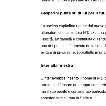
rendimento non è passato inosservato ag
Gasperini punta su di lui per il fu
La società capitolina riparte dal nuovo 
allenatore che considera N’Dicka una p
Fisicità, affidabilità e continuità di r
uno dei punti di riferimento della squ
evitare di privarsene, soprattutto in un
Inter alla finestra
L'Inter avrebbe inserito il nome di N’Dick
arretrato, difensore non rappresentereb
ma il suo profilo è considerato particol
esperienza maturata in Serie A.