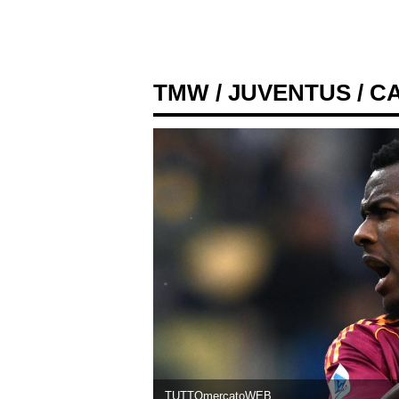
TMW
/
JUVENTUS
/ C
TUTTOmercatoWEB