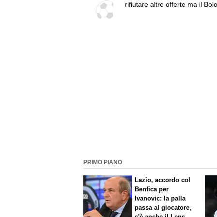
rifiutare altre offerte ma il Bo
non si muove
PRIMO PIANO
Lazio, accordo col
Benfica per
Ivanovic: la palla
passa al giocatore,
c'è anche il Lens