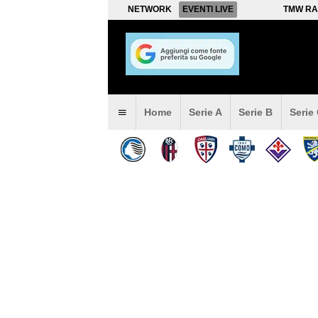
NETWORK
EVENTI LIVE
TMW RA
Home
Serie A
Serie B
Serie