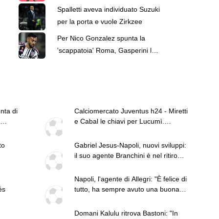
la Juventus guarda alla Premier
Spalletti aveva individuato Suzuki
per la porta e vuole Zirkzee
Per Nico Gonzalez spunta la
'scappatoia' Roma, Gasperini lo
segue da tempo
nta di
Calciomercato Juventus h24 - Miretti
e Cabal le chiavi per Lucumì.
Dirigenza a Milano per il mercato.
Per Di Gregorio si sonda la Premier.
to
Gabriel Jesus-Napoli, nuovi sviluppi:
Zirkzee, apertura dello United, si
il suo agente Branchini è nel ritiro
tratta
azzurro
Napoli, l'agente di Allegri: "È felice di
és
tutto, ha sempre avuto una buona
opinione della squadra"
Domani Kalulu ritrova Bastoni: "In