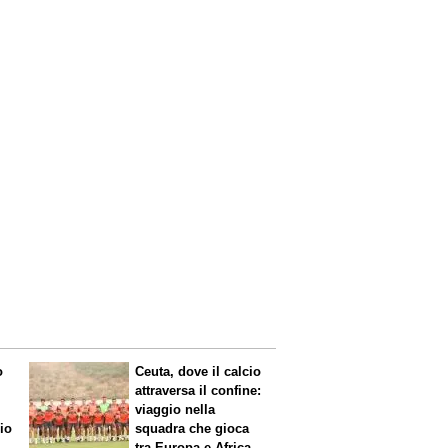
o
Ceuta, dove il calcio
attraversa il confine:
viaggio nella
mio
squadra che gioca
tra Europa e Africa