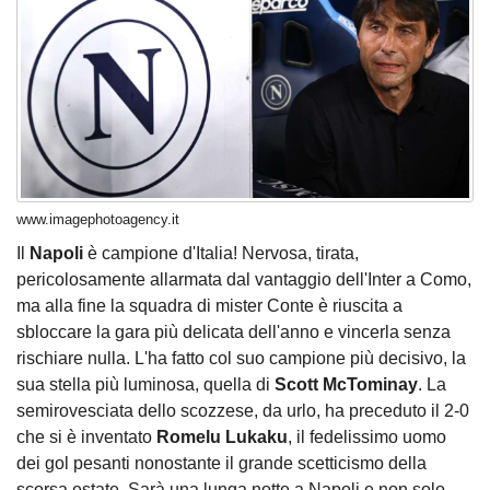
www.imagephotoagency.it
Il
Napoli
è
campione
d'Italia! Nervosa, tirata,
pericolosamente allarmata dal vantaggio dell'Inter a Como,
ma alla fine la squadra di mister Conte è riuscita a
sbloccare la gara più delicata dell'anno e vincerla senza
rischiare nulla. L'ha fatto col suo campione più decisivo,
la
sua stella più luminosa
, quella di
Scott McTominay
. La
semirovesciata dello scozzese, da urlo, ha preceduto il 2-0
che si è inventato
Romelu Lukaku
, il fedelissimo uomo
dei gol pesanti nonostante il grande scetticismo della
scorsa estate. Sarà una lunga notte a Napoli e non solo,