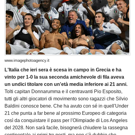
www.imagephotoagency.it
L'Italia che ieri sera è scesa in campo in Grecia e ha
vinto per 1-0 la sua seconda amichevole di fila aveva
un undici titolare con un'età media inferiore ai 21 anni.
Tolti capitan Donnarumma e il centravanti Pio Esposito,
tutti gli altri giocatori di movimento sono ragazzi che Silvio
Baldini conosce bene. Che ha avuto con sé in quell'Under
21 che punta a far bene al prossimo Europeo di categoria
così da conquistare il pass per l'Olimpiade di Los Angeles
del 2028. Non sarà facile, bisognerà chiudere la rassegna
continentale ai primi tre posti, ma non c'è dubbio che