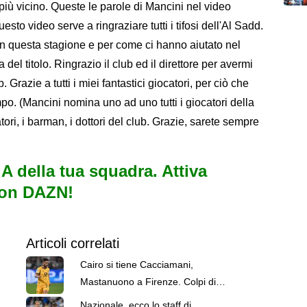
ù vicino. Queste le parole di Mancini nel video
esto video serve a ringraziare tutti i tifosi dell'Al Sadd.
 in questa stagione e per come ci hanno aiutato nel
 del titolo. Ringrazio il club ed il direttore per avermi
 Grazie a tutti i miei fantastici giocatori, per ciò che
po. (Mancini nomina uno ad uno tutti i giocatori della
oratori, i barman, i dottori del club. Grazie, sarete sempre
e A della tua squadra. Attiva
con DAZN!
Articoli correlati
Cairo si tiene Cacciamani,
Mastanuono a Firenze. Colpi di
Como e Genoa: le top news delle
Nazionale, ecco lo staff di