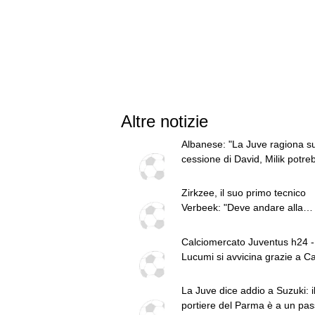
Altre notizie
Albanese: "La Juve ragiona su
cessione di David, Milik potre
cambiare lo scenario attaccant
Zirkzee, il suo primo tecnico
Verbeek: "Deve andare alla
Juventus, lo vedrei bene com
trequartista. Regalava già spe
Calciomercato Juventus h24 -
a sette anni ed eseguiva gioca
Lucumi si avvicina grazie a C
Gullit..."
Zirkzee, apertura dello United,
tratta. Casting per la porta, m
La Juve dice addio a Suzuki: i
sfuma Suzuki
portiere del Parma è a un pas