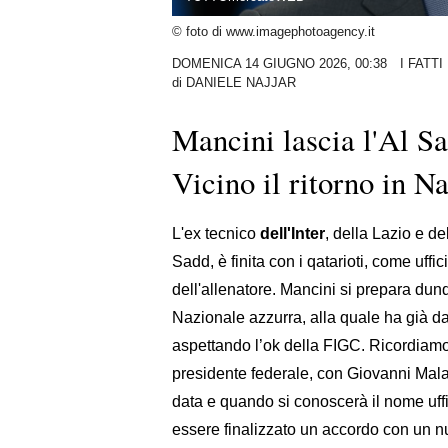
© foto di www.imagephotoagency.it
DOMENICA 14 GIUGNO 2026, 00:38
I FATT
di
DANIELE NAJJAR
Mancini lascia l'Al Sa
Vicino il ritorno in N
L'ex tecnico
dell'Inter
, della Lazio e de
Sadd, è finita con i qatarioti, come uff
dell'allenatore. Mancini si prepara du
Nazionale azzurra, alla quale ha già da
aspettando l’ok della FIGC. Ricordiamo 
presidente federale, con Giovanni Mala
data e quando si conoscerà il nome uffi
essere finalizzato un accordo con un nu