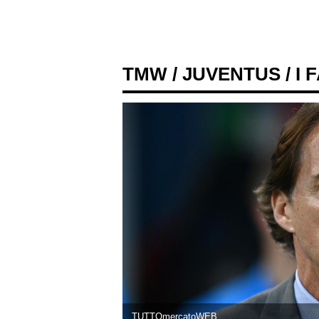
TMW
/
JUVENTUS
/ I
TUTTOmercatoWEB