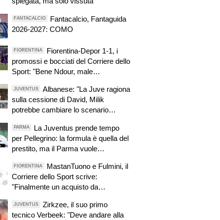
spiegata, ma solo vissuta"
Fantacalcio, Fantaguida
FANTACALCIO
2026-2027: COMO
Fiorentina-Depor 1-1, i
FIORENTINA
promossi e bocciati del Corriere dello
Sport: "Bene Ndour, male
Christensen"
Albanese: "La Juve ragiona
JUVENTUS
sulla cessione di David, Milik
potrebbe cambiare lo scenario
attaccanti"
La Juventus prende tempo
PARMA
per Pellegrino: la formula è quella del
prestito, ma il Parma vuole
monetizzare
MastanTuono e Fulmini, il
FIORENTINA
Corriere dello Sport scrive:
"Finalmente un acquisto da
aeroporto!"
Zirkzee, il suo primo
JUVENTUS
tecnico Verbeek: "Deve andare alla