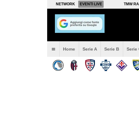
NETWORK
EVENTI LIVE
TMW RA
Home
Serie A
Serie B
Serie