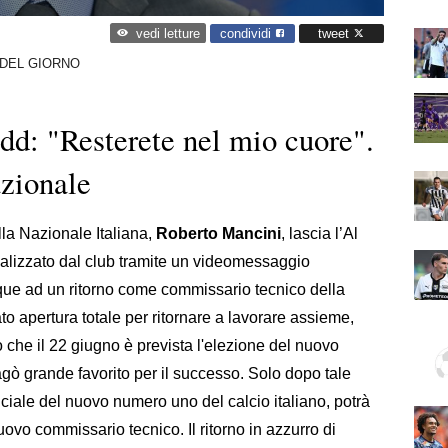
condividi
tweet
vedi letture
I DEL GIORNO
dd: "Resterete nel mio cuore".
azionale
lla Nazionale Italiana,
Roberto Mancini
, lascia l’Al
icializzato dal club tramite un videomessaggio
nque ad un ritorno come commissario tecnico della
to apertura totale per ritornare a lavorare assieme,
che il 22 giugno è prevista l'elezione del nuovo
gò grande favorito per il successo. Solo dopo tale
ciale del nuovo numero uno del calcio italiano, potrà
ovo commissario tecnico. Il ritorno in azzurro di