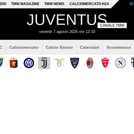
DIO
TMW MAGAZINE
TMW NEWS
CALCIOMERCATO H24
JUVENTUS
CANALE TMW
venerdì 7 agosto 2026 ore 12:10
 C
Calciomercato
Calcio Estero
Calendari
Scommesse