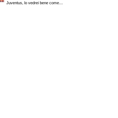
Juventus, lo vedrei bene come
trequartista. Regalava già spettacolo
a sette anni ed eseguiva giocate alla
Gullit..."