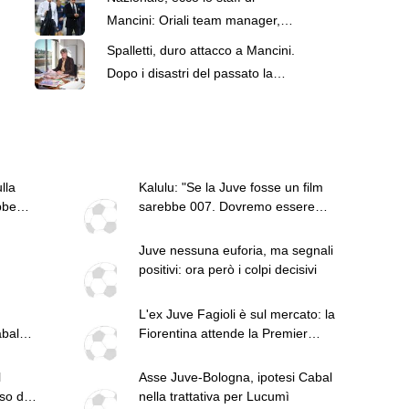
22
Mancini: Oriali team manager,
Bollini vice. C'è Bonucci
Spalletti, duro attacco a Mancini.
Dopo i disastri del passato la
Juve di Carnevali piazza colpi
giusti. Mastantuono, tra Viola e
Napoli. Leao-Gasp una strana
coppia. Cosa serve al Milan per
lla
Kalulu: "Se la Juve fosse un film
lo scudetto
bbe
sarebbe 007. Dovremo essere
i"
motivati e carichi"
Juve nessuna euforia, ma segnali
positivi: ora però i colpi decisivi
e
ttacolo
L'ex Juve Fagioli è sul mercato: la
te alla
abal?
Fiorentina attende la Premier
 si
League
a
l
Asse Juve-Bologna, ipotesi Cabal
so dal
nella trattativa per Lucumì