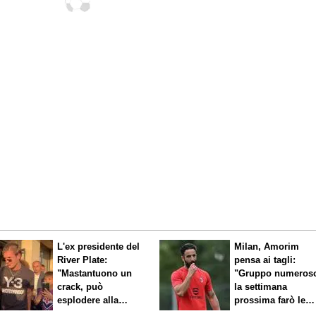
L'ex presidente del
Milan, Amorim
River Plate:
pensa ai tagli:
"Mastantuono un
"Gruppo numeros
crack, può
la settimana
esplodere alla
prossima farò le
Fiorentina"
scelte"