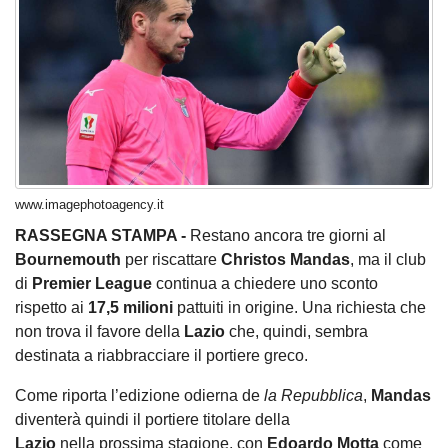
www.imagephotoagency.it
RASSEGNA STAMPA -
Restano ancora tre giorni al
Bournemouth
per riscattare
Christos Mandas
, ma il club
di
Premier League
continua a chiedere uno sconto
rispetto ai
17,5 milioni
pattuiti in origine. Una richiesta che
non trova il favore della
Lazio
che, quindi, sembra
destinata a riabbracciare il portiere greco.
Come riporta l’edizione odierna de
la Repubblica
,
Mandas
diventerà quindi il portiere titolare della
Lazio
nella prossima stagione, con
Edoardo Motta
come