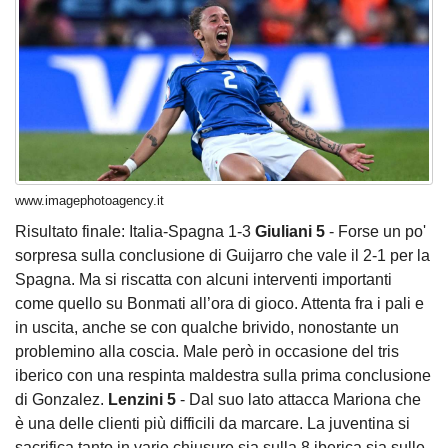
www.imagephotoagency.it
Risultato finale:
Italia-Spagna 1-3
Giuliani 5
- Forse un po'
sorpresa sulla conclusione di Guijarro che vale il 2-1 per la
Spagna. Ma si riscatta con alcuni interventi importanti
come quello su Bonmati all’ora di gioco. Attenta fra i pali e
in uscita, anche se con qualche brivido, nonostante un
problemino alla coscia. Male però in occasione del tris
iberico con una respinta maldestra sulla prima conclusione
di Gonzalez.
Lenzini 5
- Dal suo lato attacca Mariona che
è una delle clienti più difficili da marcare. La juventina si
sacrifica tanto in varie chiusure sia sulla 8 iberica sia sulle