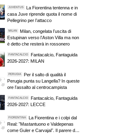
La Fiorentina tentenna e in
JUVENTUS
casa Juve riprende quota il nome di
Pellegrino per l'attacco
Milan, congelata l'uscita di
MILAN
Estupinan verso l'Aston Villa ma non
è detto che resterà in rossonero
Fantacalcio, Fantaguida
FANTACALCIO
2026-2027: MILAN
Per il salto di qualità il
PERUGIA
Perugia punta su Langella? In queste
ore l'assalto al centrocampista
Fantacalcio, Fantaguida
FANTACALCIO
2026-2027: LECCE
La Fiorentina e i colpi dal
FIORENTINA
Real: "Mastantuono e Valdepenas
come Guler e Carvajal". Il parere di