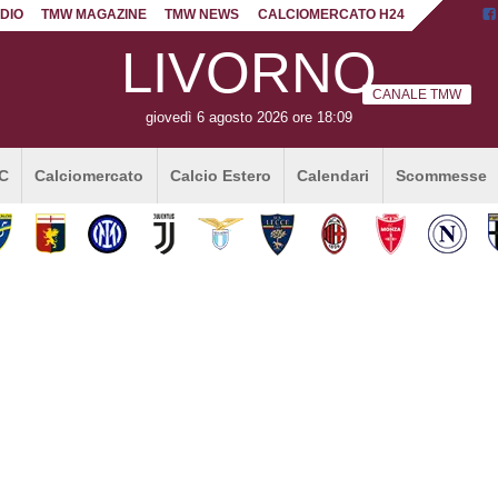
DIO
TMW MAGAZINE
TMW NEWS
CALCIOMERCATO H24
LIVORNO
CANALE TMW
giovedì 6 agosto 2026 ore 18:09
 C
Calciomercato
Calcio Estero
Calendari
Scommesse