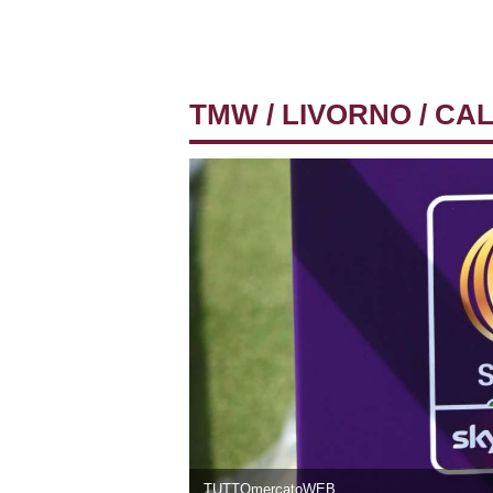
TMW
/
LIVORNO
/ CA
TUTTOmercatoWEB