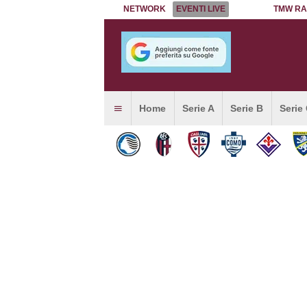
NETWORK
EVENTI LIVE
TMW RA
Home
Serie A
Serie B
Serie