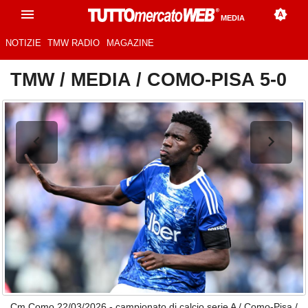
MEDIA
NOTIZIE
TMW RADIO
MAGAZINE
TMW
/
MEDIA
/
COMO-PISA 5-0
Cm Como 22/03/2026 - campionato di calcio serie A / Como-Pisa /