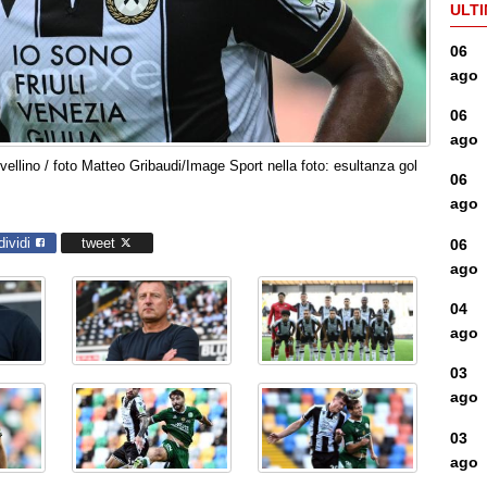
ULTI
06
ago
06
ago
ellino / foto Matteo Gribaudi/Image Sport nella foto: esultanza gol
06
ago
dividi
tweet
06
ago
04
ago
03
ago
03
ago