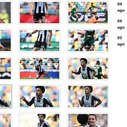
04
ago
04
ago
03
ago