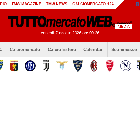
DIO
TMW MAGAZINE
TMW NEWS
CALCIOMERCATO H24
MEDIA
venerdì 7 agosto 2026 ore 00:26
 C
Calciomercato
Calcio Estero
Calendari
Scommesse