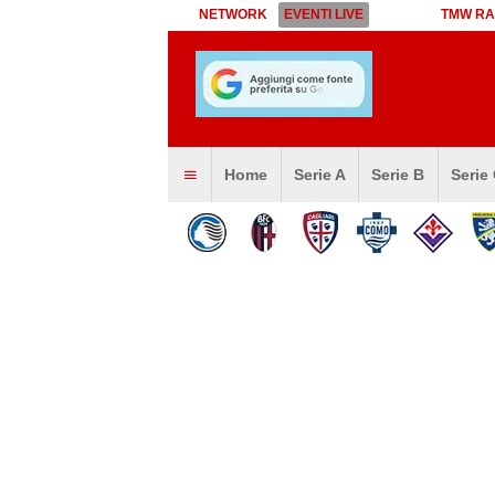
NETWORK
EVENTI LIVE
TMW RA
Home
Serie A
Serie B
Serie