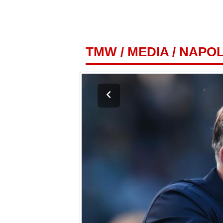
TMW
/
MEDIA
/
NAPOL