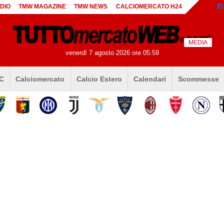
DIO
TMW MAGAZINE
TMW NEWS
CALCIOMERCATO H24
MEDIA
venerdì 7 agosto 2026 ore 05:59
 C
Calciomercato
Calcio Estero
Calendari
Scommesse