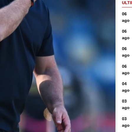
ULTI
06
ago
06
ago
06
ago
06
ago
04
ago
03
ago
03
ago