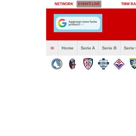
NETWORK
EVENTI LIVE
TMW RA
Home
Serie A
Serie B
Serie