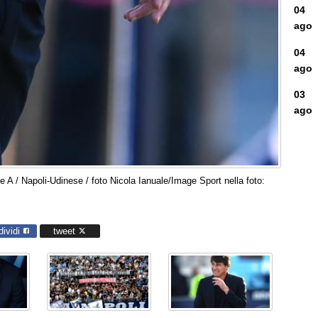
04
ago
04
ago
03
ago
e A / Napoli-Udinese / foto Nicola Ianuale/Image Sport nella foto:
dividi
tweet