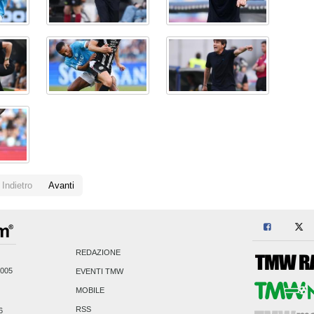
Indietro
Avanti
REDAZIONE
2005
EVENTI TMW
MOBILE
RSS
6