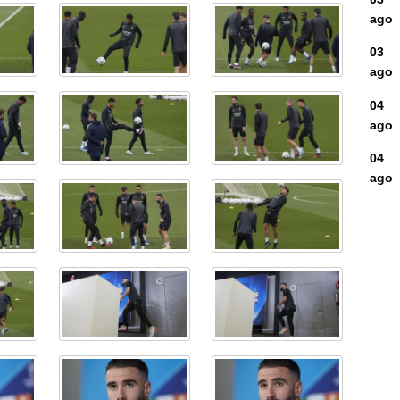
ago
03
ago
04
ago
04
ago