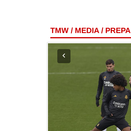
TMW
/
MEDIA
/
PREPA