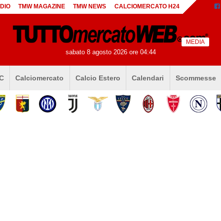
DIO
TMW MAGAZINE
TMW NEWS
CALCIOMERCATO H24
MEDIA
sabato 8 agosto 2026 ore 04:44
 C
Calciomercato
Calcio Estero
Calendari
Scommesse