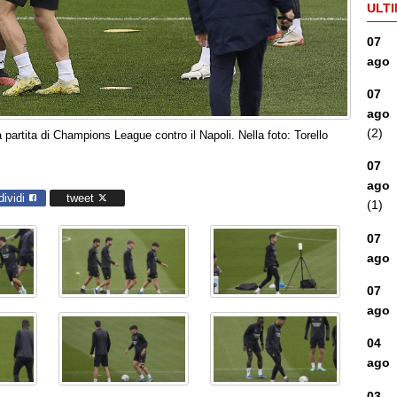
ULTI
07
ago
07
ago
(2)
partita di Champions League contro il Napoli. Nella foto: Torello
07
ago
dividi
tweet
(1)
07
ago
07
ago
04
ago
03