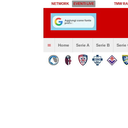
NETWORK
EVENTI LIVE
TMW RA
Home
Serie A
Serie B
Serie