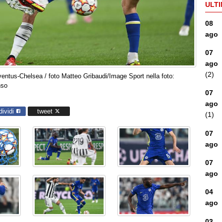
ULTI
08
ago
07
ago
(2)
ntus-Chelsea / foto Matteo Gribaudi/Image Sport nella foto:
nso
07
ago
dividi
tweet
(1)
07
ago
07
ago
04
ago
03