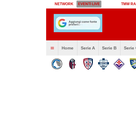
NETWORK
EVENTI LIVE
TMW RA
Home
Serie A
Serie B
Serie