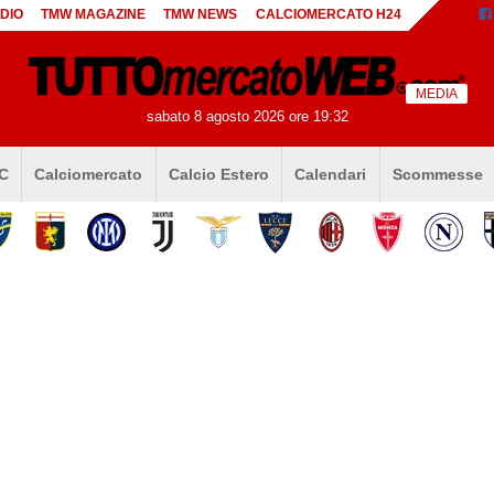
DIO
TMW MAGAZINE
TMW NEWS
CALCIOMERCATO H24
MEDIA
sabato 8 agosto 2026 ore 19:32
 C
Calciomercato
Calcio Estero
Calendari
Scommesse