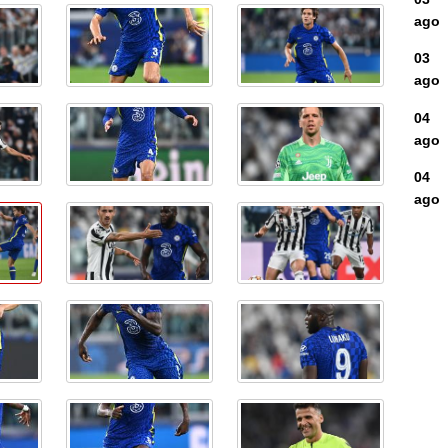
ago
03
ago
04
ago
04
ago