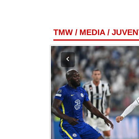
TMW
/
MEDIA
/
JUVEN