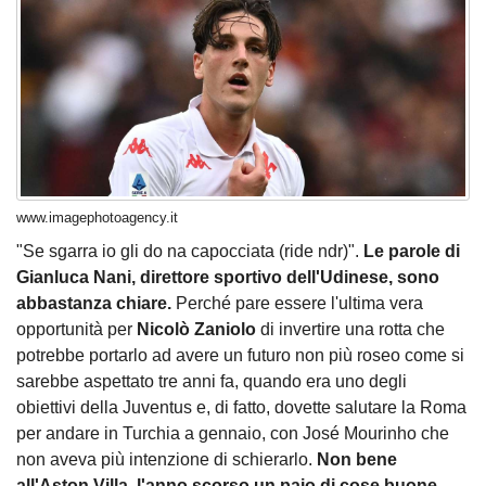
www.imagephotoagency.it
"Se sgarra io gli do na capocciata (ride ndr)".
Le parole di
Gianluca Nani, direttore sportivo dell'Udinese, sono
abbastanza chiare.
Perché pare essere l'ultima vera
opportunità per
Nicolò Zaniolo
di invertire una rotta che
potrebbe portarlo ad avere un futuro non più roseo come si
sarebbe aspettato tre anni fa, quando era uno degli
obiettivi della Juventus e, di fatto, dovette salutare la Roma
per andare in Turchia a gennaio, con José Mourinho che
non aveva più intenzione di schierarlo.
Non bene
all'Aston Villa, l'anno scorso un paio di cose buone