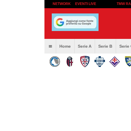
NETWORK
EVENTI LIVE
TMW RA
Home
Serie A
Serie B
Serie