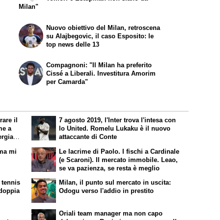
Milan"
Nuovo obiettivo del Milan, retroscena
su Alajbegovic, il caso Esposito: le
top news delle 13
Compagnoni: "Il Milan ha preferito
Cissé a Liberali. Investitura Amorim
per Camarda"
are il
7 agosto 2019, l'Inter trova l'intesa con
me a
lo United. Romelu Lukaku è il nuovo
rgia e
attaccante di Conte
 ma mi
Le lacrime di Paolo. I fischi a Cardinale
(e Scaroni). Il mercato immobile. Leao,
se va pazienza, se resta è meglio
 tennis
Milan, il punto sul mercato in uscita:
 doppia
Odogu verso l'addio in prestito
Oriali team manager ma non capo