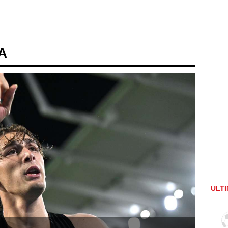
 A
ULTI