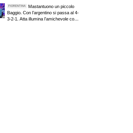
resta è meglio
Mastantuono un piccolo
FIORENTINA
Baggio. Con l’argentino si passa al 4-
3-2-1. Atta illumina l’amichevole con
il Depor. Servono ancora tre colpi per
una Viola da Europa League.
Antognoni, un finale senza vincitori