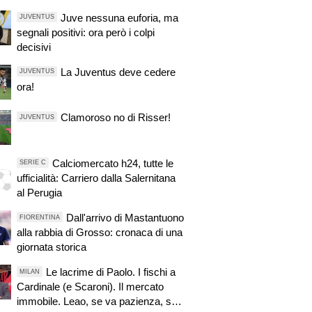
Juve nessuna euforia, ma
JUVENTUS
segnali positivi: ora però i colpi
decisivi
La Juventus deve cedere
JUVENTUS
ora!
Clamoroso no di Risser!
JUVENTUS
Calciomercato h24, tutte le
SERIE C
ufficialità: Carriero dalla Salernitana
al Perugia
Dall'arrivo di Mastantuono
FIORENTINA
alla rabbia di Grosso: cronaca di una
giornata storica
Le lacrime di Paolo. I fischi a
MILAN
Cardinale (e Scaroni). Il mercato
immobile. Leao, se va pazienza, se