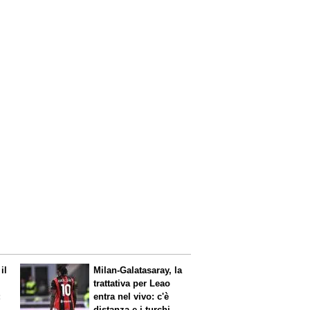
il
Milan-Galatasaray, la
trattativa per Leao
:
entra nel vivo: c'è
distanza e i turchi