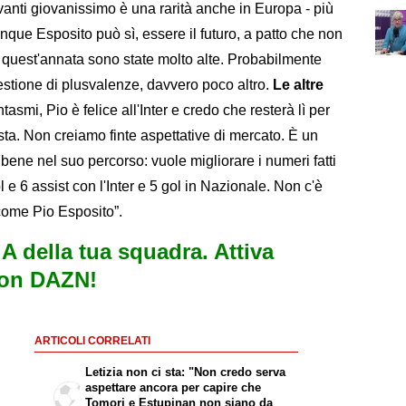
ravanti giovanissimo è una rarità anche in Europa - più
dunque Esposito può sì, essere il futuro, a patto che non
in quest'annata sono state molto alte. Probabilmente
estione di plusvalenze, davvero poco altro.
Le altre
tasmi, Pio è felice all'Inter e credo che resterà lì per
sta. Non creiamo finte aspettative di mercato. È un
o bene nel suo percorso: vuole migliorare i numeri fatti
 e 6 assist con l'Inter e 5 gol in Nazionale. Non c'è
 come Pio Esposito”.
e A della tua squadra. Attiva
con DAZN!
ARTICOLI CORRELATI
Letizia non ci sta: "Non credo serva
aspettare ancora per capire che
Tomori e Estupinan non siano da