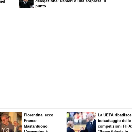
delegazione: Ranieri o una sorpresa. Il
 nel
punto
Fiorentina, ecco
La UEFA ribadisce 
Franco
boicottaggio delle
Mastantuono!
competizioni FIFA
L’argentino è
"Persa fiducia in