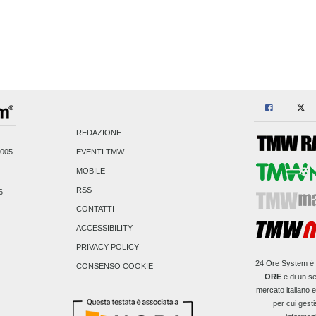
REDAZIONE
2005
EVENTI TMW
MOBILE
RSS
6
CONTATTI
ACCESSIBILITY
PRIVACY POLICY
24 Ore System
è 
CONSENSO COOKIE
ORE
e di un se
mercato italiano 
per cui gesti