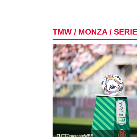
TMW
/
MONZA
/ SERIE
TUTTOmercatoWEB