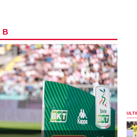
 B
ULTI