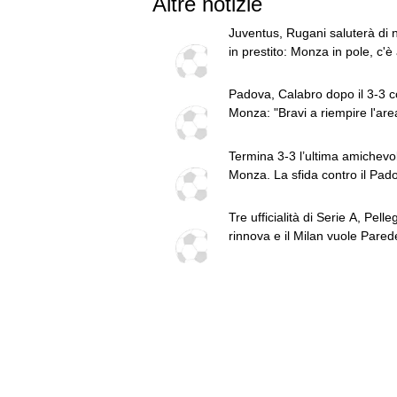
Altre notizie
Juventus, Rugani saluterà di 
in prestito: Monza in pole, c'
il Sassuolo
Padova, Calabro dopo il 3-3 c
Monza: "Bravi a riempire l'ar
non è piaciuta una cosa"
Termina 3-3 l’ultima amichevo
Monza. La sfida contro il Pado
concentra nella ripresa.
Tre ufficialità di Serie A, Pelleg
rinnova e il Milan vuole Parede
top news delle 18