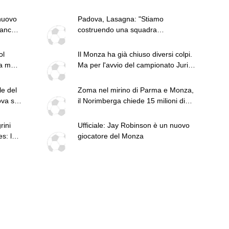
nuovo
Padova, Lasagna: "Stiamo
è anche
costruendo una squadra
competitiva. Io non ancora al 100%"
ol
Il Monza ha già chiuso diversi colpi.
ea ma
Ma per l'avvio del campionato Juric
aspetta altri rinforzi
le del
Zoma nel mirino di Parma e Monza,
va si
il Norimberga chiede 15 milioni di
euro
rini
Ufficiale: Jay Robinson è un nuovo
s: le
giocatore del Monza