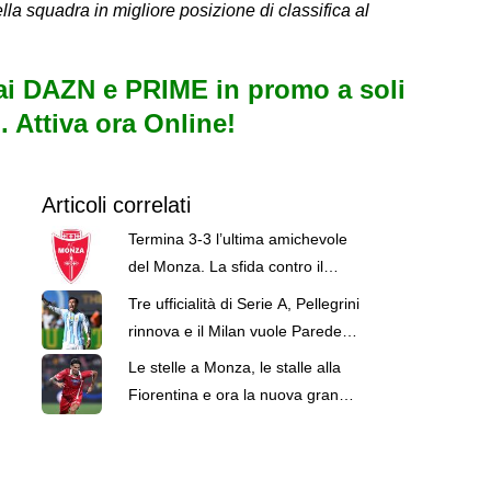
la squadra in migliore posizione di classifica al
i DAZN e PRIME in promo a soli
. Attiva ora Online!
Articoli correlati
Termina 3-3 l’ultima amichevole
del Monza. La sfida contro il
Padova si concentra nella
Tre ufficialità di Serie A, Pellegrini
ripresa.
rinnova e il Milan vuole Paredes:
le top news delle 18
Le stelle a Monza, le stalle alla
Fiorentina e ora la nuova grande
chance di Colpani