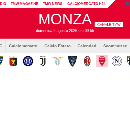
DIO
TMW MAGAZINE
TMW NEWS
CALCIOMERCATO H24
MONZA
CANALE TMW
domenica 9 agosto 2026 ore 09:55
 C
Calciomercato
Calcio Estero
Calendari
Scommesse