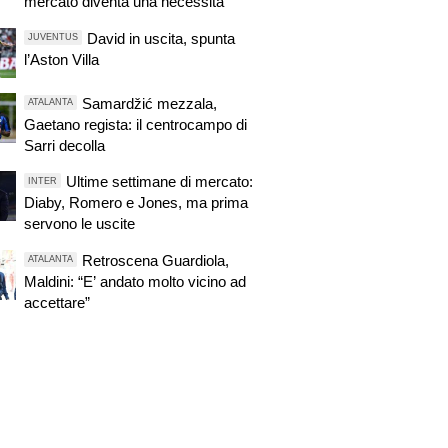
mercato diventa una necessità
David in uscita, spunta
JUVENTUS
l’Aston Villa
Samardžić mezzala,
ATALANTA
Gaetano regista: il centrocampo di
Sarri decolla
Ultime settimane di mercato:
INTER
Diaby, Romero e Jones, ma prima
servono le uscite
Retroscena Guardiola,
ATALANTA
Maldini: “E’ andato molto vicino ad
accettare”