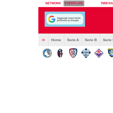
NETWORK
EVENTI LIVE
TMW RA
Home
Serie A
Serie B
Serie