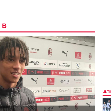
 B
ULTI