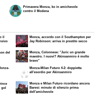
Primavera Monza, ko in amichevole
contro il Modena
 il
Monza, accordo con il Southampton per
ensivo
Jay Robinson: arriva in prestito secco
Monza, Colonnese: "Juric un grande
son del
maestro. I nuovi? Akinsanmiro è molto
bravo"
Monza-
Monza-Milan Futuro 4-2: doppietta
all'esordio per Akinsanmiro
Monza e Milan Futuro ricordano ancora
vince
Baresi: minuto di silenzio prima
n gol
dell'amichevole