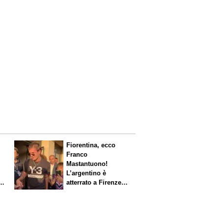
Fiorentina, ecco
Franco
Mastantuono!
L’argentino è
s.
atterrato a Firenze,
entusiasmo viola