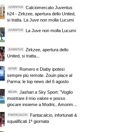
Calciomercato Juventus
JUVENTUS
h24 - Zirkzee, apertura dello United,
si tratta. La Juve non molla Lucumi
La Juve non molla Lucumi
JUVENTUS
Zirkzee, apertura dello
JUVENTUS
United, si tratta...
Romero e Diaby ipotesi
INTER
sempre più remote. Zouin piace al
Parma: le top news del 6 agosto
Jashari a Sky Sport: "Voglio
MILAN
mostrare il mio valore e posso
giocare insieme a Modric, Amorim
ha portato un'energia e mentalità
Fantacalcio, infortunati &
FANTACALCIO
diversa"
squalificati 1ª giornata