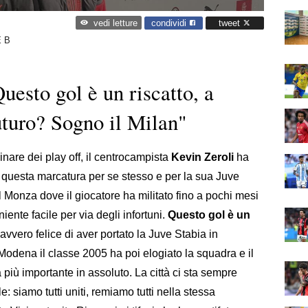
condividi
tweet
vedi letture
 B
uesto gol è un riscatto, a
turo? Sogno il Milan"
inare dei play off, il centrocampista
Kevin Zeroli
ha
i questa marcatura per se stesso e per la sua Juve
l Monza dove il giocatore ha militato fino a pochi mesi
niente facile per via degli infortuni.
Questo gol è un
avvero felice di aver portato la Juve Stabia in
 Modena il classe 2005 ha poi elogiato la squadra e il
a più importante in assoluto. La città ci sta sempre
e: siamo tutti uniti, remiamo tutti nella stessa