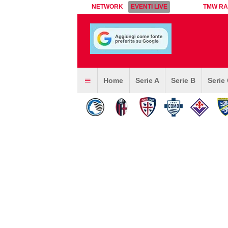
NETWORK
EVENTI LIVE
TMW RA
Home
Serie A
Serie B
Serie