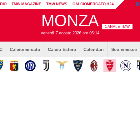
DIO
TMW MAGAZINE
TMW NEWS
CALCIOMERCATO H24
MONZA
CANALE TMW
venerdì 7 agosto 2026 ore 05:14
 C
Calciomercato
Calcio Estero
Calendari
Scommesse