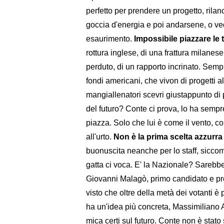
perfetto per prendere un progetto, rila
goccia d'energia e poi andarsene, o ved
esaurimento.
Impossibile piazzare le
rottura inglese, di una frattura milanese
perduto, di un rapporto incrinato. Sem
fondi americani, che vivon di progetti a
mangiallenatori scevri giustappunto di 
del futuro? Conte ci prova, lo ha sempre
piazza. Solo che lui è come il vento, c
all'urto.
Non è la prima scelta azzurra 
buonuscita neanche per lo staff, siccom
gatta ci voca. E' la Nazionale? Sarebb
Giovanni Malagò, primo candidato e pro
visto che oltre della metà dei votanti 
ha un'idea più concreta, Massimiliano A
mica certi sul futuro. Conte non è stato