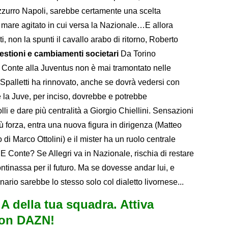
azzurro Napoli, sarebbe certamente una scelta
mare agitato in cui versa la Nazionale…E allora
anti, non la spunti il cavallo arabo di ritorno, Roberto
estioni e cambiamenti societari
Da Torino
e Conte alla Juventus non è mai tramontato nelle
Spalletti ha rinnovato, anche se dovrà vedersi con
e la Juve, per inciso, dovrebbe e potrebbe
 e dare più centralità a Giorgio Chiellini. Sensazioni
ù forza, entra una nuova figura in dirigenza (Matteo
 di Marco Ottolini) e il mister ha un ruolo centrale
 Conte? Se Allegri va in Nazionale, rischia di restare
tinassa per il futuro. Ma se dovesse andar lui, e
nario sarebbe lo stesso solo col dialetto livornese...
e A della tua squadra. Attiva
con DAZN!