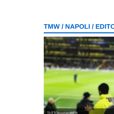
TMW
/
NAPOLI
/ EDIT
TUTTOmercatoWEB