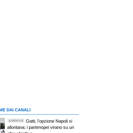
ME DAI CANALI
Gatti, l'opzione Napoli si
JUVENTUS
allontana: i partenopei virano su un