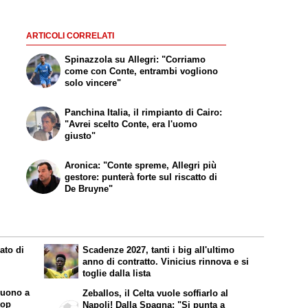
ARTICOLI CORRELATI
Spinazzola su Allegri: "Corriamo
come con Conte, entrambi vogliono
solo vincere"
Panchina Italia, il rimpianto di Cairo:
"Avrei scelto Conte, era l'uomo
giusto"
Aronica: "Conte spreme, Allegri più
gestore: punterà forte sul riscatto di
De Bruyne"
ato di
Scadenze 2027, tanti i big all'ultimo
anno di contratto. Vinicius rinnova e si
toglie dalla lista
nuono a
Zeballos, il Celta vuole soffiarlo al
top
Napoli! Dalla Spagna: "Si punta a