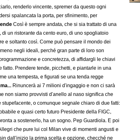
nciarlo, renderlo vincente, spremer da questo ogni
ersi spalancata la porta, per sfinimento, per
 tende
Così è sempre andata, che si sia trattato di una
, di un ristorante da cento euro, di uno spogliatoio
pre e soltanto così. Come può pensare il mondo dei
lmeno negli ideali, perché gran parte di loro son
programmazione e concretezza, di affidargli le chiavi
 fatto. Prendere tende, picchetti, e piantarle in una
ome una tempesta, e figurati se una tenda regge
ma...
Rinuncerà ai 7 milioni d'ingaggio e non ci sarà
e non siamo provvisti d'anello al naso significa che
e stupefacente, o comunque segnale chiaro di due fatti:
babile e quasi certo futuro Presidente della FIGC,
è pronta a sostenerlo, ha un sogno. Pep Guardiola. E poi
llegri che pure lui col Milan vive di momenti angusti e
 sin dall'inizio la prima scelta e opzione, checché ne