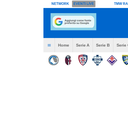
NETWORK
EVENTI LIVE
TMW RA
Home
Serie A
Serie B
Serie