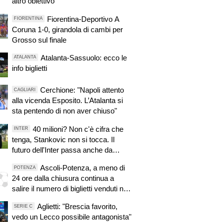
altro obiettivo
Fiorentina-Deportivo A
FIORENTINA
Coruna 1-0, girandola di cambi per
Grosso sul finale
Atalanta-Sassuolo: ecco le
ATALANTA
info biglietti
Cerchione: "Napoli attento
CAGLIARI
alla vicenda Esposito. L’Atalanta si
sta pentendo di non aver chiuso"
40 milioni? Non c'è cifra che
INTER
tenga, Stankovic non si tocca. Il
futuro dell'Inter passa anche da
questo
Ascoli-Potenza, a meno di
POTENZA
24 ore dalla chiusura continua a
salire il numero di biglietti venduti nel
settore ospiti
Aglietti: "Brescia favorito,
SERIE C
vedo un Lecco possibile antagonista"