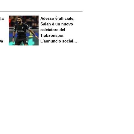
 la
Adesso è ufficiale:
Salah è un nuovo
calciatore del
Trabzonspor.
va
L'annuncio social
del club