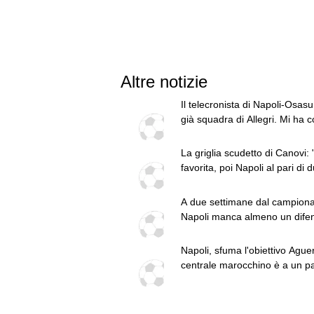
Altre notizie
Il telecronista di Napoli-Osasu
già squadra di Allegri. Mi ha c
una cosa"
La griglia scudetto di Canovi: 
favorita, poi Napoli al pari di 
squadre"
A due settimane dal campionat
Napoli manca almeno un dife
Altri colpi legati alle uscite
Napoli, sfuma l'obiettivo Aguerd
centrale marocchino è a un p
dalla Real Sociedad