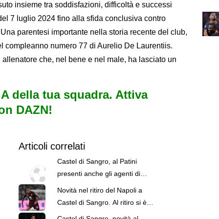
suto insieme tra soddisfazioni, difficoltà e successi
 del 7 luglio 2024 fino alla sfida conclusiva contro
 Una parentesi importante nella storia recente del club,
el compleanno numero 77 di Aurelio De Laurentiis.
allenatore che, nel bene e nel male, ha lasciato un
e A della tua squadra. Attiva
con DAZN!
Articoli correlati
Castel di Sangro, al Patini
presenti anche gli agenti di
Allegri (e Gabriel Jesus) e
Novità nel ritiro del Napoli a
Anguissa
Castel di Sangro. Al ritiro si è
aggiunto anche Ngonge
Castel di Sangro, novità al