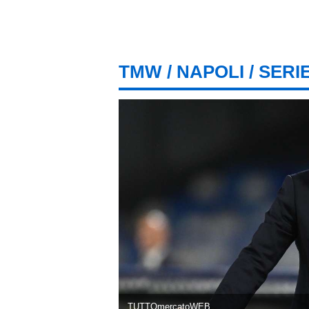
TMW
/
NAPOLI
/ SERI
TUTTOmercatoWEB