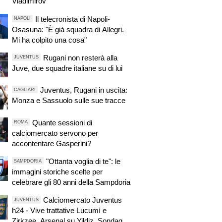
Vladimirov
Il telecronista di Napoli-
NAPOLI
Osasuna: "È già squadra di Allegri.
Mi ha colpito una cosa"
Rugani non resterà alla
JUVENTUS
Juve, due squadre italiane su di lui
Juventus, Rugani in uscita:
CAGLIARI
Monza e Sassuolo sulle sue tracce
Quante sessioni di
ROMA
calciomercato servono per
accontentare Gasperini?
"Ottanta voglia di te": le
SAMPDORIA
immagini storiche scelte per
celebrare gli 80 anni della Sampdoria
Calciomercato Juventus
JUVENTUS
h24 - Vive trattative Lucumì e
Zirkzee. Arsenal su Yildiz. Sondaggio