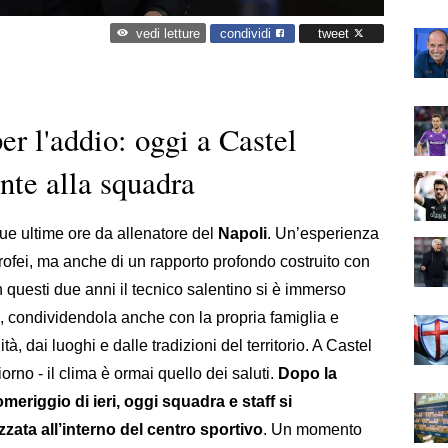
condividi
tweet
vedi letture
er l'addio: oggi a Castel
onte alla squadra
sue ultime ore da allenatore del
Napoli
. Un’esperienza
e trofei, ma anche di un rapporto profondo costruito con
In questi due anni il tecnico salentino si è immerso
 condividendola anche con la propria famiglia e
à, dai luoghi e dalle tradizioni del territorio. A Castel
orno - il clima è ormai quello dei saluti.
Dopo la
meriggio di ieri, oggi squadra e staff si
zzata all’interno del centro sportivo
. Un momento