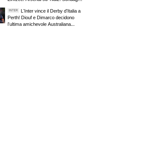
Roma per Nico. PSG alza offerta per
L'Inter vince il Derby d'Italia a
INTER
Suzuki. Pellegrino, concorrenza
Perth! Diouf e Dimarco decidono
viola. Zhegrova non vuole partire.
l'ultima amichevole Australiana...
Sorloth sul mercato. Vlahovic, nuova
pretendente