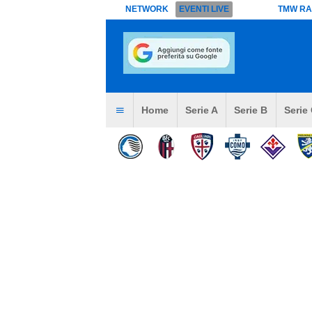
NETWORK
EVENTI LIVE
TMW RA
Home
Serie A
Serie B
Serie