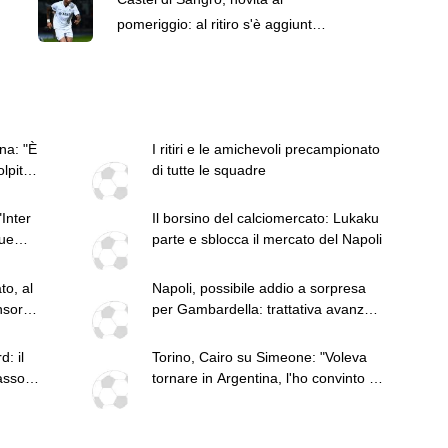
pomeriggio: al ritiro s'è aggiunto
anche Ngonge
na: "È
I ritiri e le amichevoli precampionato
olpito
di tutte le squadre
"Inter
Il borsino del calciomercato: Lukaku
due
parte e sblocca il mercato del Napoli
o, al
Napoli, possibile addio a sorpresa
nsore.
per Gambardella: trattativa avanzata
con l'Avellino
: il
Torino, Cairo su Simeone: "Voleva
asso
tornare in Argentina, l'ho convinto in
questo modo"