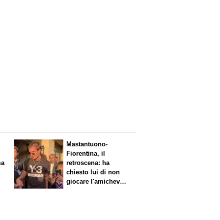
Mastantuono-
Fiorentina, il
retroscena: ha
chiesto lui di non
giocare l'amichevole
di sabato