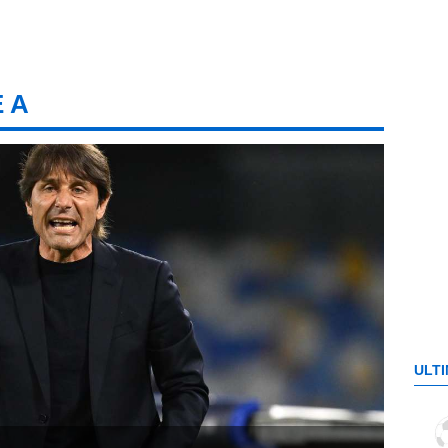
E A
ULTI