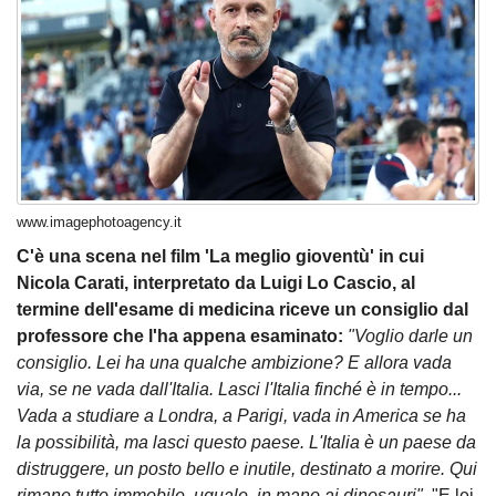
www.imagephotoagency.it
C'è una scena nel film 'La meglio gioventù' in cui
Nicola Carati, interpretato da Luigi Lo Cascio, al
termine dell'esame di medicina riceve un consiglio dal
professore che l'ha appena esaminato:
"Voglio darle un
consiglio. Lei ha una qualche ambizione? E allora vada
via, se ne vada dall'Italia. Lasci l'Italia finché è in tempo...
Vada a studiare a Londra, a Parigi, vada in America se ha
la possibilità, ma lasci questo paese. L'Italia è un paese da
distruggere, un posto bello e inutile, destinato a morire. Qui
rimane tutto immobile, uguale, in mano ai dinosauri".
"E lei