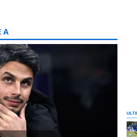
E A
ULTI