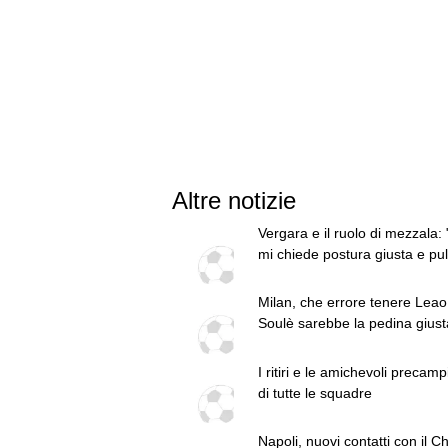
Altre notizie
Vergara e il ruolo di mezzala: "
mi chiede postura giusta e pul
tecnica"
Milan, che errore tenere Leao
Soulè sarebbe la pedina giust
Amorim. Vlahovic e Lukaku c
addio triste alla A. Pio Esposi
I ritiri e le amichevoli precam
spostare il valore dell’Inter. C
di tutte le squadre
chiedo a Zola
Napoli, nuovi contatti con il C