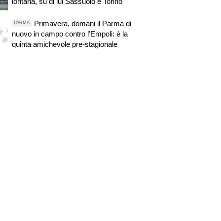
lontana, su di lui Sassuolo e Torino
Primavera, domani il Parma di
PARMA
nuovo in campo contro l'Empoli: è la
quinta amichevole pre-stagionale