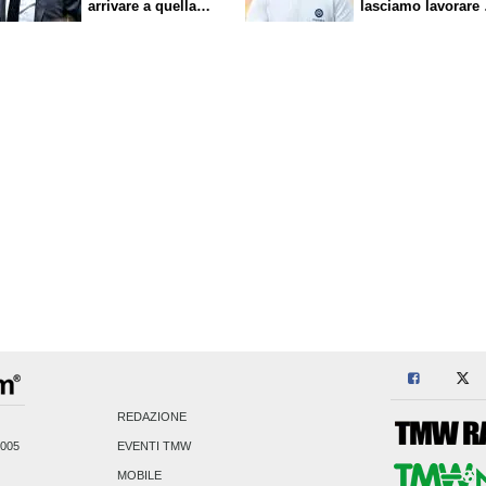
arrivare a quella
lasciamo lavorare 
cifra"
nostri direttori"
REDAZIONE
2005
EVENTI TMW
MOBILE