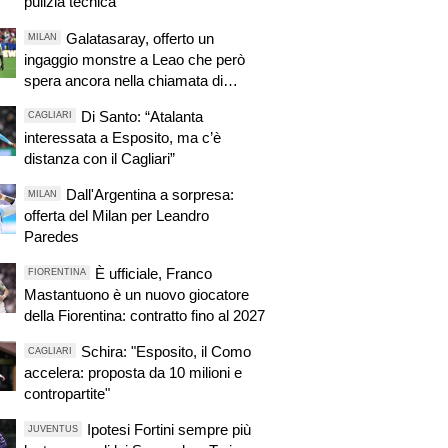
pulizia tecnica"
Galatasaray, offerto un
MILAN
ingaggio monstre a Leao che però
spera ancora nella chiamata di
qualche club inglese
Di Santo: “Atalanta
CAGLIARI
interessata a Esposito, ma c’è
distanza con il Cagliari”
Dall'Argentina a sorpresa:
MILAN
offerta del Milan per Leandro
Paredes
È ufficiale, Franco
FIORENTINA
Mastantuono è un nuovo giocatore
della Fiorentina: contratto fino al 2027
Schira: "Esposito, il Como
CAGLIARI
accelera: proposta da 10 milioni e
contropartite"
Ipotesi Fortini sempre più
JUVENTUS