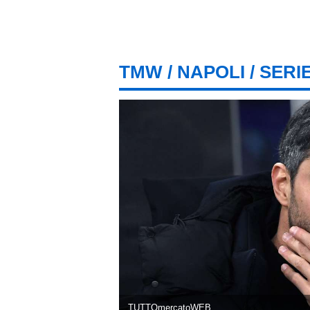
TMW
/
NAPOLI
/ SERI
TUTTOmercatoWEB