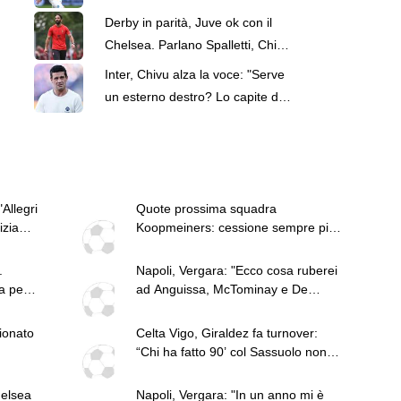
Napoli: le cifre
Derby in parità, Juve ok con il
Chelsea. Parlano Spalletti, Chivu
e Amorim: le top news delle 18
Inter, Chivu alza la voce: "Serve
un esterno destro? Lo capite da
soli anche voi…"
Allegri
Quote prossima squadra
izia
Koopmeiners: cessione sempre più
vicina, Napoli tra le ipotesi
.
Napoli, Vergara: "Ecco cosa ruberei
a per
ad Anguissa, McTominay e De
he
Bruyne"
to può
pionato
Celta Vigo, Giraldez fa turnover:
osa
“Chi ha fatto 90’ col Sassuolo non
giocherà col Napoli”
helsea
Napoli, Vergara: "In un anno mi è