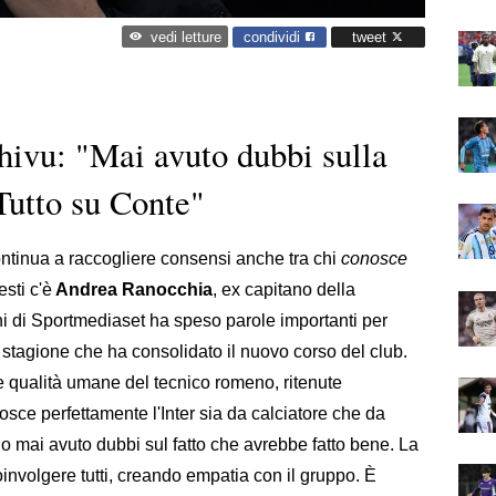
condividi
tweet
vedi letture
ivu: "Mai avuto dubbi sulla
Tutto su Conte"
continua a raccogliere consensi anche tra chi
conosce
sti c'è
Andrea Ranocchia
, ex capitano della
i di Sportmediaset ha speso parole importanti per
a stagione che ha consolidato il nuovo corso del club.
e qualità umane del tecnico romeno, ritenute
sce perfettamente l'Inter sia da calciatore che da
o mai avuto dubbi sul fatto che avrebbe fatto bene. La
coinvolgere tutti, creando empatia con il gruppo. È