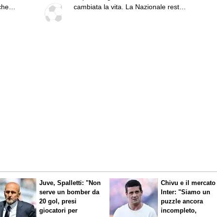
che
cambiata la vita. La Nazionale resta
un sogno"
Juve, Spalletti: "Non
Chivu e il mercato
serve un bomber da
Inter: "Siamo un
20 gol, presi
puzzle ancora
giocatori per
incompleto,