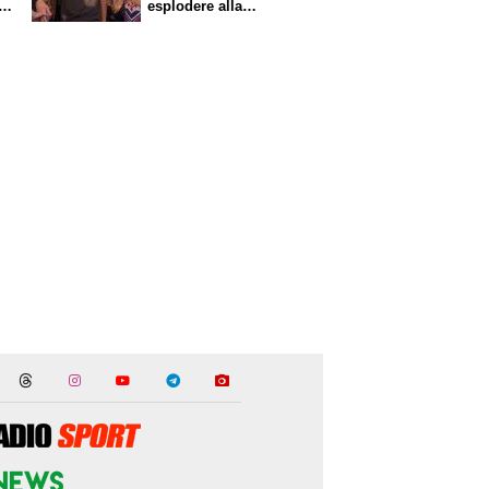
i
esplodere alla
Fiorentina"