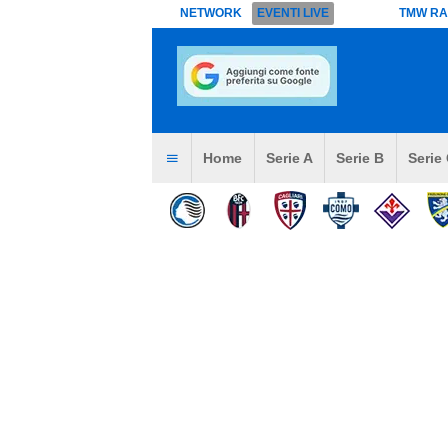
NETWORK
EVENTI LIVE
TMW RA
Home
Serie A
Serie B
Serie