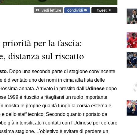
condividi
tweet
vedi letture
riorità per la fascia:
e, distanza sul riscatto
sto
. Dopo una seconda parte di stagione convincente
 è diventato uno dei nomi in cima alla lista delle
 prossima annata. Arrivato in prestito dall'
Udinese
dopo
asse 1999 è riuscito a ritagliarsi un ruolo importante
n mostra le proprie qualità lungo la corsia esterna e
e dello staff tecnico. Secondo quanto riportato da
bbe già intensificato i contatti con l'Udinese per cercare
rossima stagione. L'obiettivo è evitare di perdere un