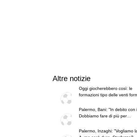
Altre notizie
Oggi giocherebbero così: le
formazioni tipo delle venti for
di Serie B
Palermo, Bani: "In debito con i 
Dobbiamo fare di più per
conquistare la Serie A"
Palermo, Inzaghi: "Vogliamo l