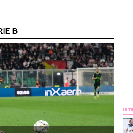
RIE B
ULTI