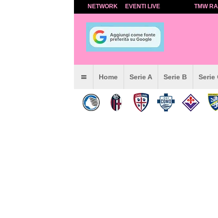
NETWORK
EVENTI LIVE
TMW RA
Home
Serie A
Serie B
Serie