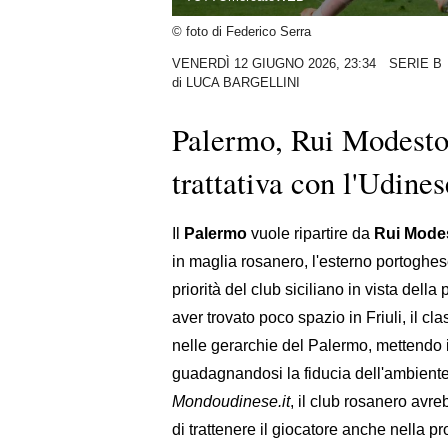
© foto di Federico Serra
VENERDÌ 12 GIUGNO 2026, 23:34
SERIE B
di
LUCA BARGELLINI
Palermo, Rui Modesto p
trattativa con l'Udines
Il
Palermo
vuole ripartire da
Rui Mode
in maglia rosanero, l'esterno portoghese
priorità del club siciliano in vista della
aver trovato poco spazio in Friuli, il cl
nelle gerarchie del Palermo, mettendo i
guadagnandosi la fiducia dell'ambiente 
Mondoudinese.it
, il club rosanero avre
di trattenere il giocatore anche nella p