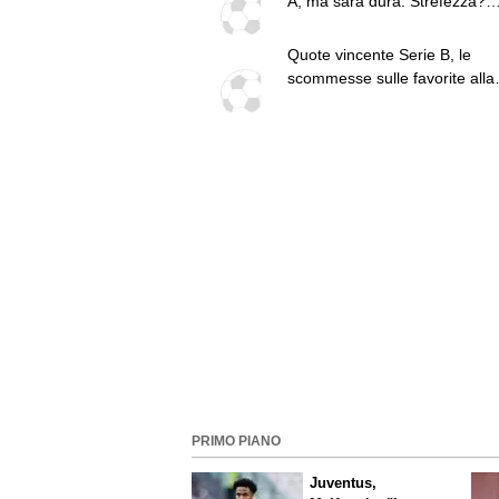
A, ma sarà dura. Strefezza?
Segnale importante"
Quote vincente Serie B, le
scommesse sulle favorite alla
promozione
PRIMO PIANO
Juventus,