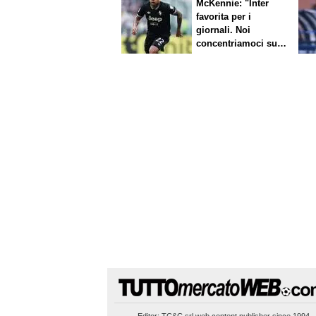
McKennie: "Inter
favorita per i
giornali. Noi
concentriamoci sul
nostro gioco"
Editor:
TC&C srl
web content publisher since 1994