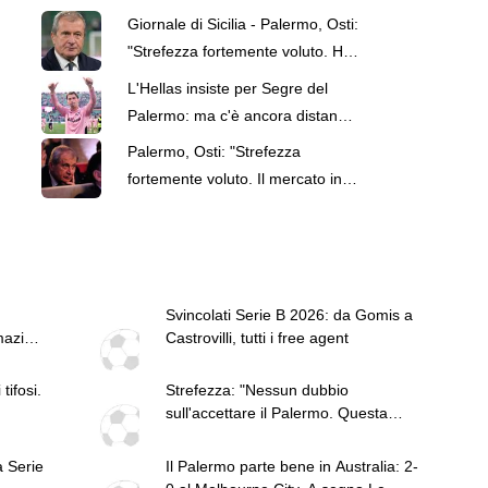
Giornale di Sicilia - Palermo, Osti:
"Strefezza fortemente voluto. Ho
cercato di costruire una squadra
L'Hellas insiste per Segre del
forte, spero di esserci riuscito.
Palermo: ma c'è ancora distanza
Mercato in entrata chiuso, ma
fra le parti
Palermo, Osti: "Strefezza
saremo vigili"
fortemente voluto. Il mercato in
entrata chiuso"
Svincolati Serie B 2026: da Gomis a
mazioni
Castrovilli, tutti i free agent
tifosi.
Strefezza: "Nessun dubbio
sull'accettare il Palermo. Questa
piazza merita la Serie A"
a Serie
Il Palermo parte bene in Australia: 2-