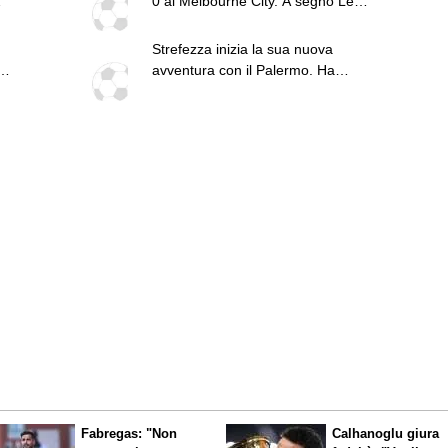
0 al Melbourne City. A segno Le
Douaron e Peda
Strefezza inizia la sua nuova
avventura con il Palermo. Ha
raggiunto la squadra a Perth
Fabregas: "Non
Calhanoglu giura