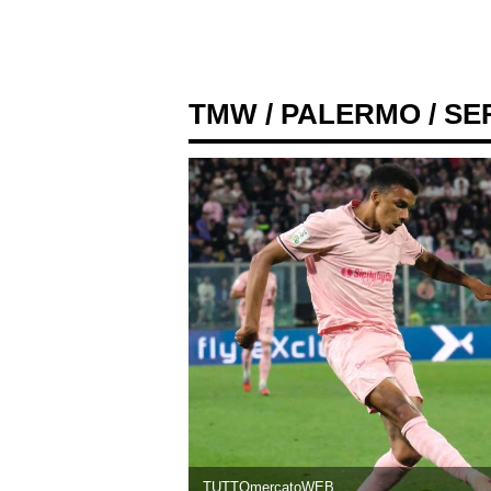
TMW
/
PALERMO
/ SE
TUTTOmercatoWEB