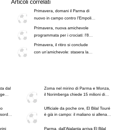
Articoli correlati
Primavera, domani il Parma di
nuovo in campo contro l'Empoli:
è la quinta amichevole pre-
Primavera, nuova amichevole
stagionale
programmata per i crociati: l'8
agosto match con l'Empoli
Primavera, il ritiro si conclude
Primavera
con un’amichevole: stasera la
sfida al Desenzano
ta dal
Zoma nel mirino di Parma e Monza,
age
il Norimberga chiede 15 milioni di
euro
io
Ufficiale da poche ore, El Bilal Touré
sordio
è già in campo: il maliano si allena
con il Parma
rini
Parma, dall'Atalanta arriva El Bilal