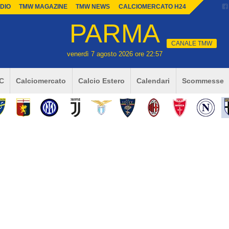
DIO
TMW MAGAZINE
TMW NEWS
CALCIOMERCATO H24
PARMA
CANALE TMW
venerdì 7 agosto 2026 ore 22:57
 C
Calciomercato
Calcio Estero
Calendari
Scommesse