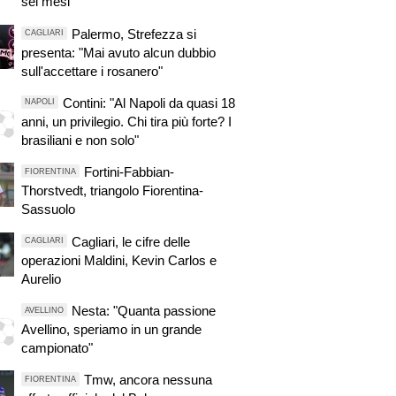
sei mesi
Palermo, Strefezza si
CAGLIARI
presenta: "Mai avuto alcun dubbio
sull'accettare i rosanero"
Contini: "Al Napoli da quasi 18
NAPOLI
anni, un privilegio. Chi tira più forte? I
brasiliani e non solo"
Fortini-Fabbian-
FIORENTINA
Thorstvedt, triangolo Fiorentina-
Sassuolo
Cagliari, le cifre delle
CAGLIARI
operazioni Maldini, Kevin Carlos e
Aurelio
Nesta: "Quanta passione
AVELLINO
Avellino, speriamo in un grande
campionato"
Tmw, ancora nessuna
FIORENTINA