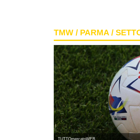
TMW
/
PARMA
/ SETT
TUTTOmercatoWEB