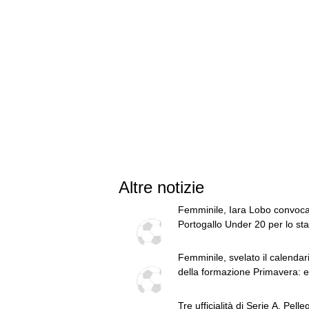
Altre notizie
Femminile, Iara Lobo convoca
Portogallo Under 20 per lo st
pre-Mondiale
Femminile, svelato il calendar
della formazione Primavera: e
contro il Sassuolo
Tre ufficialità di Serie A, Pelleg