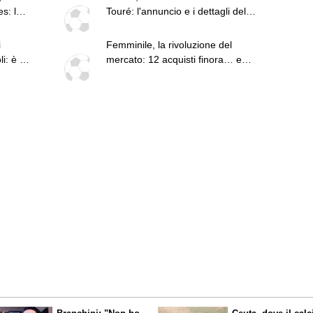
s: le
Touré: l'annuncio e i dettagli del
trasferimento
i
Femminile, la rivoluzione del
i: è la
mercato: 12 acquisti finora… e
ale
potrebbe non essere finita