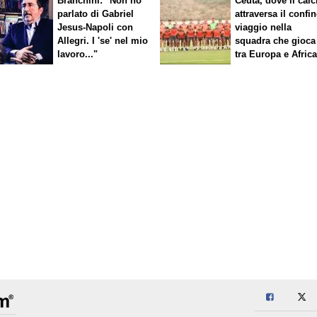
Branchini: "Non ho
Ceuta, dove il calc
parlato di Gabriel
attraversa il confin
Jesus-Napoli con
viaggio nella
Allegri. I 'se' nel mio
squadra che gioca
lavoro..."
tra Europa e Afric