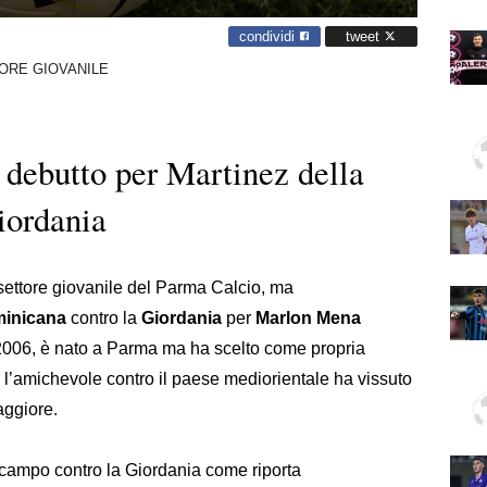
condividi
tweet
ORE GIOVANILE
 debutto per Martinez della
iordania
 settore giovanile del Parma Calcio, ma
minicana
contro la
Giordania
per
Marlon Mena
e 2006, è nato a Parma ma ha scelto come propria
 l’amichevole contro il paese mediorientale ha vissuto
aggiore.
in campo contro la Giordania come riporta