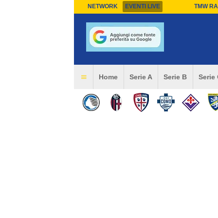
NETWORK
EVENTI LIVE
TMW RA
Home
Serie A
Serie B
Serie