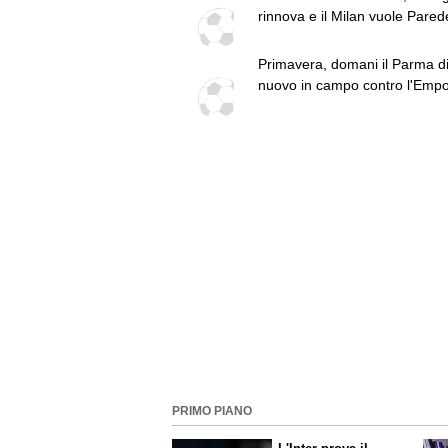
rinnova e il Milan vuole Parede
top news delle 18
Primavera, domani il Parma d
nuovo in campo contro l'Empol
quinta amichevole pre-stagion
PRIMO PIANO