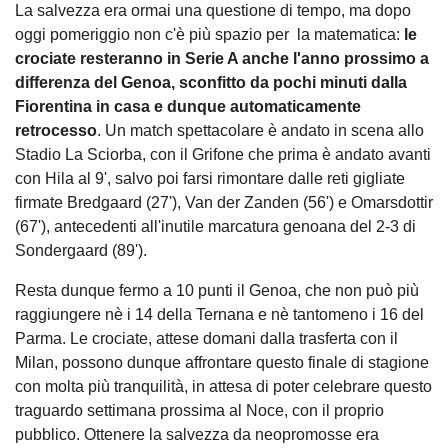
La salvezza era ormai una questione di tempo, ma dopo
oggi pomeriggio non c'è più spazio per la matematica:
le
crociate resteranno in Serie A anche l'anno prossimo a
differenza del Genoa, sconfitto da pochi minuti dalla
Fiorentina in casa e dunque automaticamente
retrocesso
. Un match spettacolare è andato in scena allo
Stadio La Sciorba, con il Grifone che prima è andato avanti
con Hila al 9', salvo poi farsi rimontare dalle reti gigliate
firmate Bredgaard (27'), Van der Zanden (56') e Omarsdottir
(67'), antecedenti all'inutile marcatura genoana del 2-3 di
Sondergaard (89').
Resta dunque fermo a 10 punti il Genoa, che non può più
raggiungere nè i 14 della Ternana e nè tantomeno i 16 del
Parma. Le crociate, attese domani dalla trasferta con il
Milan, possono dunque affrontare questo finale di stagione
con molta più tranquilità, in attesa di poter celebrare questo
traguardo settimana prossima al Noce, con il proprio
pubblico. Ottenere la salvezza da neopromosse era