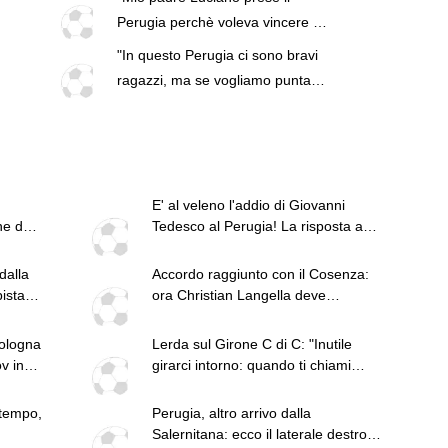
Perugia perchè voleva vincere ed
oggi io sono qui con lo stesso
"In questo Perugia ci sono bravi
spirito": Alessandro Gaucci invita
ragazzi, ma se vogliamo puntare
a sognare
in alto ci vuole ben altro! Ma
qualcuno resterà"
E' al veleno l'addio di Giovanni
ne del
Tedesco al Perugia! La risposta ad
Alessandro Gaucci è durissima
dalla
Accordo raggiunto con il Cosenza:
ista
ora Christian Langella deve
decidere se accettare l'offerta del
Perugia
Bologna
Lerda sul Girone C di C: "Inutile
v in
girarci intorno: quando ti chiami
Catania devi ambire a vincere"
 tempo,
Perugia, altro arrivo dalla
Salernitana: ecco il laterale destro