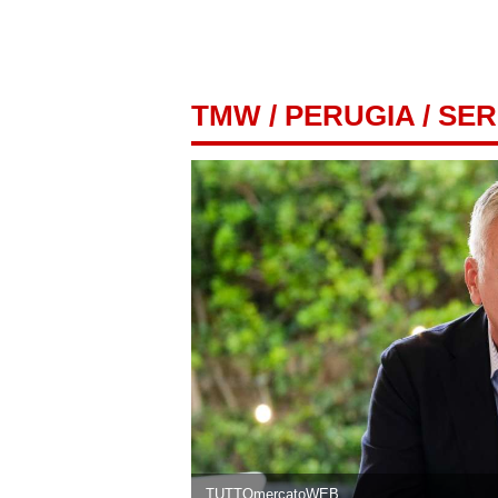
TMW
/
PERUGIA
/ SER
TUTTOmercatoWEB