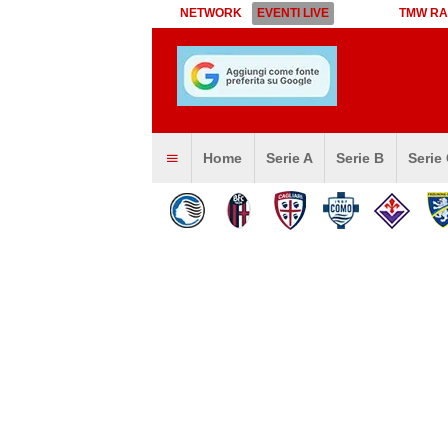
NETWORK
EVENTI LIVE
TMW RA
Home
Serie A
Serie B
Serie