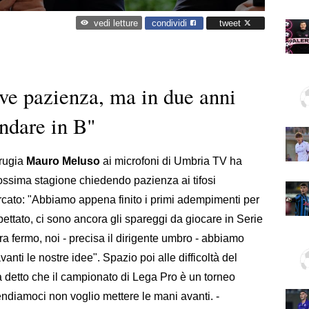
condividi
tweet
vedi letture
ve pazienza, ma in due anni
ndare in B"
erugia
Mauro Meluso
ai microfoni di Umbria TV ha
prossima stagione chiedendo pazienza ai tifosi
ercato: "Abbiamo appena finito i primi adempimenti per
pettato, ci sono ancora gli spareggi da giocare in Serie
ra fermo, noi - precisa il dirigente umbro - abbiamo
anti le nostre idee". Spazio poi alle difficoltà del
a detto che il campionato di Lega Pro è un torneo
tendiamoci non voglio mettere le mani avanti. -