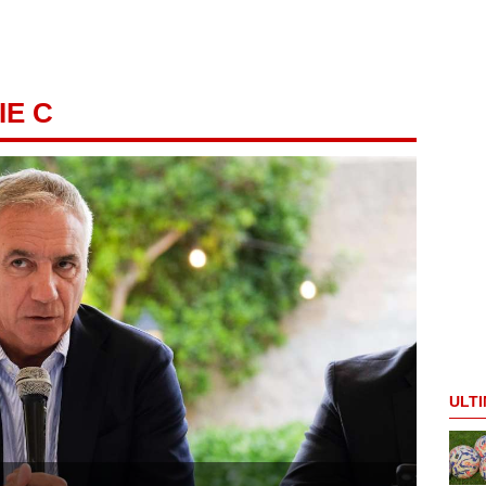
IE C
ULTI