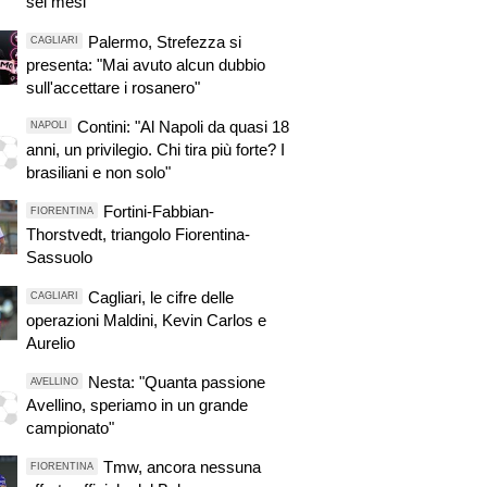
sei mesi
Palermo, Strefezza si
CAGLIARI
presenta: "Mai avuto alcun dubbio
sull'accettare i rosanero"
Contini: "Al Napoli da quasi 18
NAPOLI
anni, un privilegio. Chi tira più forte? I
brasiliani e non solo"
Fortini-Fabbian-
FIORENTINA
Thorstvedt, triangolo Fiorentina-
Sassuolo
Cagliari, le cifre delle
CAGLIARI
operazioni Maldini, Kevin Carlos e
Aurelio
Nesta: "Quanta passione
AVELLINO
Avellino, speriamo in un grande
campionato"
Tmw, ancora nessuna
FIORENTINA