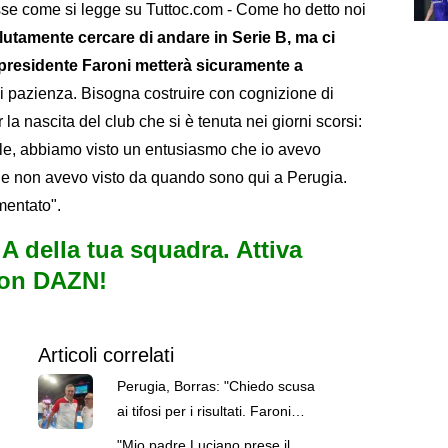
se come si legge su Tuttoc.com - Come ho detto noi
utamente cercare di andare in Serie B, ma ci
presidente Faroni metterà sicuramente a
di pazienza. Bisogna costruire con cognizione di
 la nascita del club che si è tenuta nei giorni scorsi:
ale, abbiamo visto un entusiasmo che io avevo
he non avevo visto da quando sono qui a Perugia.
mentato".
e A della tua squadra. Attiva
con DAZN!
Articoli correlati
Perugia, Borras: "Chiedo scusa
ai tifosi per i risultati. Faroni
meritava di più"
"Mio padre Luciano prese il