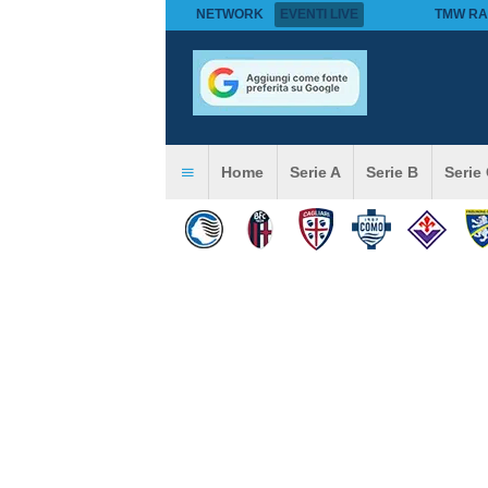
NETWORK
EVENTI LIVE
TMW RA
Home
Serie A
Serie B
Serie