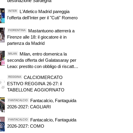
destinazione Sardegna
L'Atletico Madrid pareggia
INTER
l'offerta dell'Inter per il "Cuti" Romero
Mastantuono atterrerà a
FIORENTINA
Firenze alle 18: il giocatore è in
partenza da Madrid
Milan, entro domenica la
MILAN
seconda offerta del Galatasaray per
Leao: prestito con obbligo di riscatto
fissato a 40 milioni di euro
CALCIOMERCATO
REGGINA
ESTIVO REGGINA 26-27: il
TABELLONE AGGIORNATO
Fantacalcio, Fantaguida
FANTACALCIO
2026-2027: CAGLIARI
Fantacalcio, Fantaguida
FANTACALCIO
2026-2027: COMO