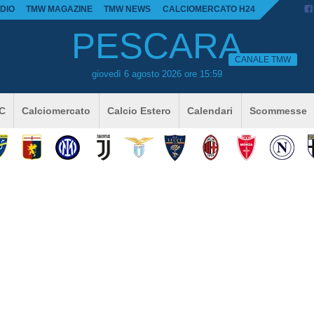
DIO
TMW MAGAZINE
TMW NEWS
CALCIOMERCATO H24
PESCARA
CANALE TMW
giovedì 6 agosto 2026 ore 15:59
 C
Calciomercato
Calcio Estero
Calendari
Scommesse